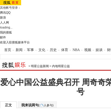
其他帐号登录：
腾讯QQ
新浪
人人网
loading...
我的搜狐
邮件
欢迎入驻搜狐媒体平台
首页
-
新闻
-
军事
-
文化
-
历史
-
体育
-
NBA
-
视频
-
娱谈
-
财
>
明星公益新闻
>
内地明星公益
爱心中国公益盛典召开 周奇奇
号
正文
我来说两句
(
人参与)