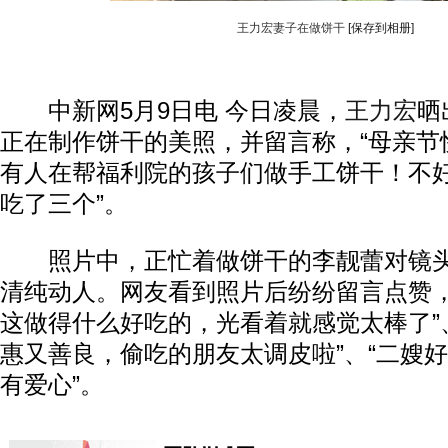
王力宏妻子在做饼干
[保存到相册]
中新网5月9日电 今日凌晨，
王力宏
晒
正在制作饼干的美照，并留言称，“母亲节
有人在帮福利院的孩子们做手工饼干！不好
吃了三个”。
照片中，正忙着做饼干的李靓蕾对镜头
清纯动人。网友看到照片后纷纷留言点赞，
这做得什么好吃的，光看着就感觉太棒了”
惠又善良，偷吃的朋友太调皮啦”、“二嫂
有爱心”。