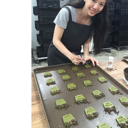
动物系恋人啊 | 钟欣潼体验爱情哲学
南方