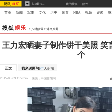
loading...
我的搜狐
邮件
首页
-
新闻
-
军事
-
文化
-
历史
-
体育
-
NBA
-
视频
-
娱谈
-
财
>
八卦频道
>
港台八卦
王力宏晒妻子制作饼干美照 笑
个
正文
我来说两句
(
人参与)
2015-05-09 11:28:42
来源：
中国新闻网