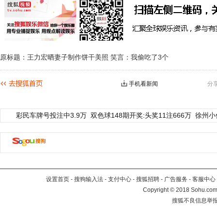
原标题：王力宏晒妻子制作饼干美照 笑言：我偷吃了3个
手机看新闻
分
彩民车牌号投注中3.9万
双色球148期开奖:头奖11注666万
徐州小
设置首页
-
搜狗输入法
-
支付中心
-
搜狐招聘
-
广告服务
-
客服中心
Copyright
©
2018 Sohu.com 
搜狐不良信息举