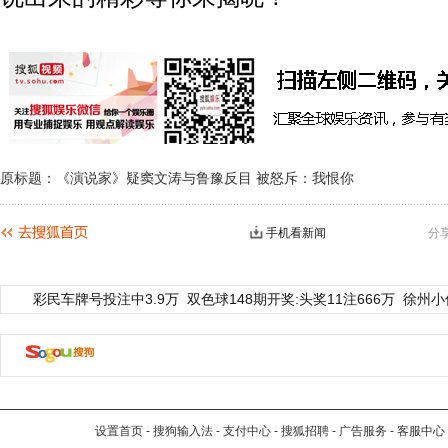
原标题：《演说家》疑窦文涛与鲁豫反目 被怒斥：我恨你
手机看新闻
分
彩民车牌号投注中3.9万
双色球148期开奖:头奖11注666万
徐州小
设置首页
-
搜狗输入法
-
支付中心
-
搜狐招聘
-
广告服务
-
客服中心