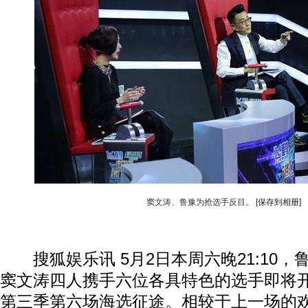
窦文涛、鲁豫为抢选手反目。
[保存到相册]
搜狐娱乐讯 5月2日本周六晚21:10，
窦文涛四人携手六位各具特色的选手即将
动物系恋人啊 | 钟欣潼体验爱情哲学
南方
第三季第六场海选征途。相较于上一场的