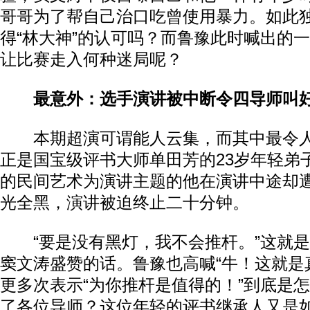
哥哥为了帮自己治口吃曾使用暴力。如此
得“林大神”的认可吗？而鲁豫此时喊出的一
让比赛走入何种迷局呢？
最意外：选手演讲被中断令四导师叫
本期超演可谓能人云集，而其中最令人
正是国宝级评书大师单田芳的23岁年轻弟
的民间艺术为演讲主题的他在演讲中途却
光全黑，演讲被迫终止二十分钟。
“要是没有黑灯，我不会推杆。”这就是
窦文涛盛赞的话。鲁豫也高喊“牛！这就是
更多次表示“为你推杆是值得的！”到底是
了各位导师？这位年轻的评书继承人又是