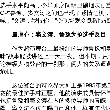
选手水平颇高，令导师之间明显硝烟味更重
CP”鲁豫、窦文涛之间也出现了感情危机
喊：“文涛，我恨你！”令现场观众跌破眼
最虐心：窦文涛、鲁豫为抢选手反目
作为超演舞台上最粉红的导师鲁豫和窦
昧”故事能被讲述上一天一夜。但本期，从
论神级人物登台的一刹那，俩人的关系遭
危机。
这位登台的辩论界大神正是1995年第
赛的最佳辩手林正疆。他的演讲兼具情怀
包括鲁豫和窦文涛在内的多位导师的青睐
疆，窦文涛不仅自曝自己和他一样有年少