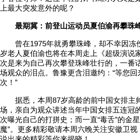
上最大突发意外的呢？
最期冀：前登山运动员夏伯渝再攀珠
曾在1975年就勇攀珠峰，却不幸因冻伤
岁老人夏伯渝也将在本周走上《超级演说
次是来为自己再次攀登珠峰壮行的，一番
场观众的泪点。鲁豫更含泪邀约：“等您回
次！”
据悉，本周87岁高龄的前中国女排主
场，亲自为观众讲述当年中国女排五连冠
次曝光自己的打拼史；而一直“毒舌”的金星
魔”。更多精彩敬请本周六晚关注安徽卫视
说出来的精彩等你来揭晓！