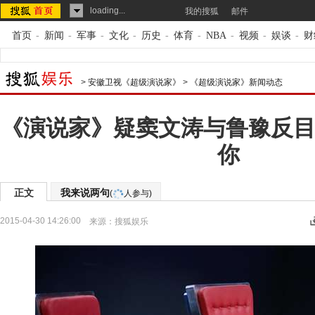
loading...
我的搜狐
邮件
首页
-
新闻
-
军事
-
文化
-
历史
-
体育
-
NBA
-
视频
-
娱谈
-
财
>
安徽卫视《超级演说家》
>
《超级演说家》新闻动态
《演说家》疑窦文涛与鲁豫反目
你
正文
我来说两句
(
人参与)
2015-04-30 14:26:00
来源：
搜狐娱乐