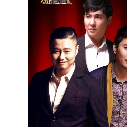
动物系恋人啊 | 钟欣潼体验爱情哲学
南方