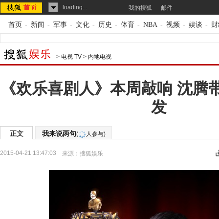
loading...
我的搜狐
邮件
首页
-
新闻
-
军事
-
文化
-
历史
-
体育
-
NBA
-
视频
-
娱谈
-
财
>
电视 TV
>
内地电视
《欢乐喜剧人》本周敲响 沈腾
发
正文
我来说两句
(
人参与)
2015-04-21 13:47:03
来源：
搜狐娱乐