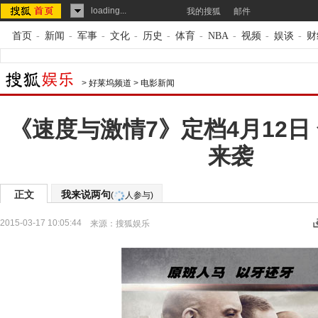
loading...
我的搜狐
邮件
首页
-
新闻
-
军事
-
文化
-
历史
-
体育
-
NBA
-
视频
-
娱谈
-
财
>
好莱坞频道
>
电影新闻
《速度与激情7》定档4月12日
来袭
正文
我来说两句
(
人参与)
2015-03-17 10:05:44
来源：
搜狐娱乐