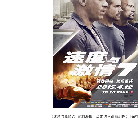
《速度与激情7》定档海报【点击进入高清组图】
[保
动物系恋人啊 | 钟欣潼体验爱情哲学
南方