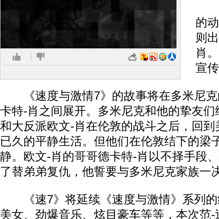
曾
的动
则出
肖。
宣传
《速度与激情7》的故事将在多米尼克
卡特-肖之间展开。多米尼克和他的挚友们
和大反派欧文-肖在伦敦的战斗之后，回到
已久的平静生活。但他们在伦敦结下的梁
静。欧文-肖的哥哥德卡特-肖以不择手段
了替弟弟复仇，他誓要与多米尼克家族一
《速7》将延续《速度与激情》系列的
美女、劲爆音乐、炫目豪车等等，本次范-