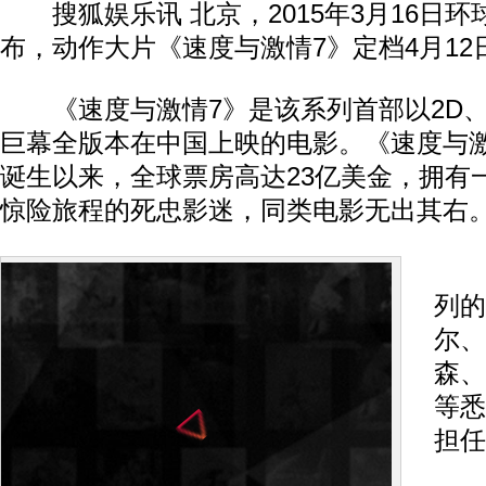
搜狐娱乐讯 北京，2015年3月16日环
布，动作大片《速度与激情7》定档4月12
《速度与激情7》是该系列首部以2D、 3
巨幕全版本在中国上映的电影。《速度与激
诞生以来，全球票房高达23亿美金，拥有
惊险旅程的死忠影迷，同类电影无出其右
《
列的
尔、
森、
等悉
担任