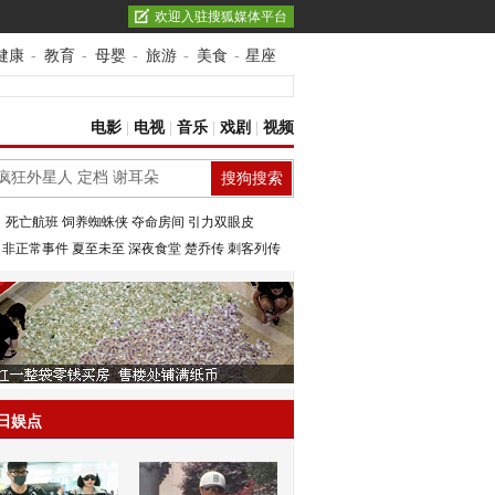
欢迎入驻搜狐媒体平台
健康
-
教育
-
母婴
-
旅游
-
美食
-
星座
电影
|
电视
|
音乐
|
戏剧
|
视频
：
死亡航班
饲养蜘蛛侠
夺命房间
引力双眼皮
：
非正常事件
夏至未至
深夜食堂
楚乔传
刺客列传
日娱点