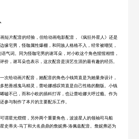
入
动画短片配音的经验，但给动画电影配音，《疯狂外星人》还是
边缘宅男，怪咖属性爆棚，和同族人格格不入，经常被嘲笑，
的语气词。同为怪咖宅男的谢耳朵，对小欧这个角色惺惺相惜，
评价，谢耳朵也表示，这次配音是演艺生涯的最有趣的经历。
次给动画片配音，她配音的角色小钱简直是为她量身设计，
多愁善感鬼马精灵，蕾哈娜感叹简直是自己性格的翻版。小钱
唏嘘不已，而和小欧的插科打诨，也让蕾哈娜大呼过瘾。作为
还参与制作了本片的主要配乐工作。
谓星光熠熠，另外两个重要角色，波波星人的领袖司马船
星史蒂夫-马丁和大名鼎鼎的詹妮弗-洛佩兹配音。詹妮弗还为