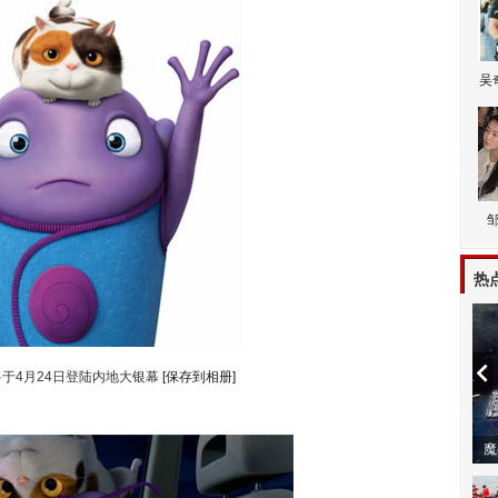
吴
热
于4月24日登陆内地大银幕
[保存到相册]
潼体验爱情哲学
南方有乔木 | “科创CP”渐入佳境
魔