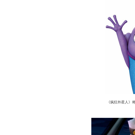
《疯狂外星人》将
动物系恋人啊 | 钟欣