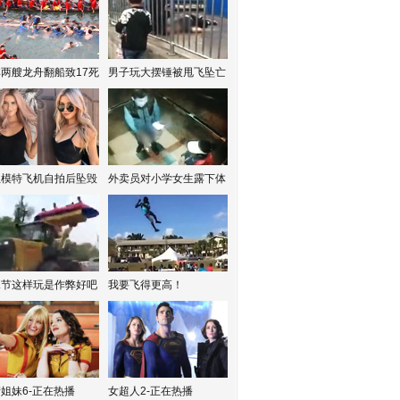
两艘龙舟翻船致17死
男子玩大摆锤被甩飞坠亡
红模特飞机自拍后坠毁
外卖员对小学女生露下体
水节这样玩是作弊好吧
我要飞得更高！
姐妹6-正在热播
女超人2-正在热播