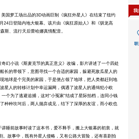
我
美国梦工场出品的3D动画巨制《疯狂外星人》在结束了纽约
4月24日登陆内地大银幕。该片由《疯狂原始人》和《驯龙高
帕森斯、流行天后蕾哈娜真情配音。
奇幻小说《斯麦克节的真正意义》改编，影片讲述了一个四处
船长的带领下，意图寻找一个合适的家园，躲避死敌瓜星人的
现地球是个完美的家园，于是便占领了地球，把人类都赶到地
波星人的转移计划中幸运漏网，偶遇了波星人的通缉犯小欧
，一个为了逃避追捕，这对“小冤家”结成了星际拍档，连同小钱
了种种坎坷后，两人抛弃成见，结下了深厚的友谊，而小欧也
讲睡前故事时读了这本书，爱不释手，搬上大银幕的初衷，就
喜剧。故事中，既有外星人侵略，又有公路大冒险，还有喜剧拍