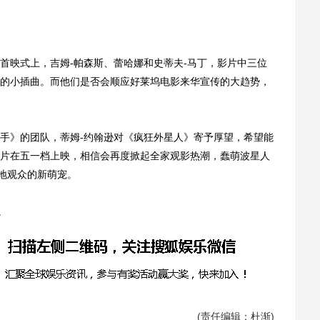
映式上，吉姆-帕森斯、蕾哈娜和史蒂夫-马丁，影片中三位
的小插曲。而他们是否会顺应好莱坞电影来华宣传的大趋势，
》的团队，蒂姆-约翰逊对《疯狂外星人》寄予厚望，希望能
片在五一档上映，相信会再度掀起全家观影热潮，蠢萌波星人
内地观众的新萌宠。
。
(责任编辑：杜渐)