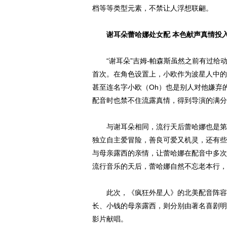
档等等类型元素，不禁让人浮想联翩。
谢耳朵蕾哈娜处女配 本色献声真情投
“谢耳朵”吉姆-帕森斯虽然之前有过给
首次。在角色设置上，小欧作为波星人中的
甚至连名字小欧（Oh）也是别人对他嫌弃
配音时也禁不住流露真情，得到导演的满分
与谢耳朵相同，流行天后蕾哈娜也是第一
独立自主爱冒险，善良可爱又机灵，还有些
与母亲露西的亲情，让蕾哈娜在配音中多次
流行音乐的天后，蕾哈娜自然不忘老本行，
此次，《疯狂外星人》的北美配音阵容可
长、小钱的母亲露西，则分别由著名喜剧明
影片献唱。