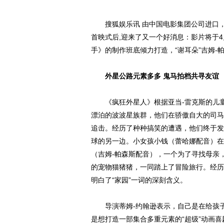
搜狐娱乐讯 由中国电影集团公司进口，
首映式后,迎来了又一个好消息：影片将于
手》的制作班底倾力打造，“谢耳朵”吉姆-
外星公路元素多多 鬼马拍档共寻友谊
《疯狂外星人》根据亚当-雷克斯的儿童
漂泊的波波星族群，他们在骄傲自大的司马
追击。经历了种种搞笑的遭遇，他们终于发
球的另一边。小女孩小钱（蕾哈娜配音）在
（吉姆-帕森斯配音），一个为了寻找母亲
的宠物猫猪猪，一同踏上了冒险旅行。经历
明白了“家园”一词的深刻含义。
导演蒂姆-约翰逊表示，自己是在给孩子
是想打造一部集合多重元素的“超级”动画