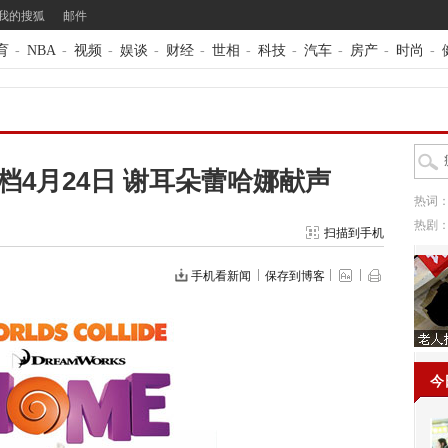
我的搜狐
邮件
育
-
NBA
-
视频
-
娱谈
-
财经
-
世相
-
科技
-
汽车
-
房产
-
时尚
-
4月24日 谢耳朵蕾哈娜献声
热词
热剧
扫描到手机
手机看新闻
保存到博客
今