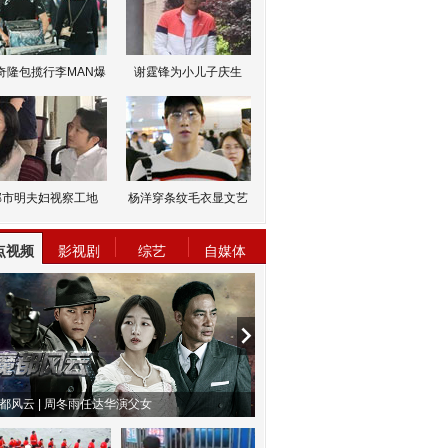
奇隆包揽行李MAN爆
谢霆锋为小儿子庆生
邹市明夫妇视察工地
杨洋穿条纹毛衣显文艺
点视频
影视剧
综艺
自媒体
都风云 | 周冬雨任达华演父女