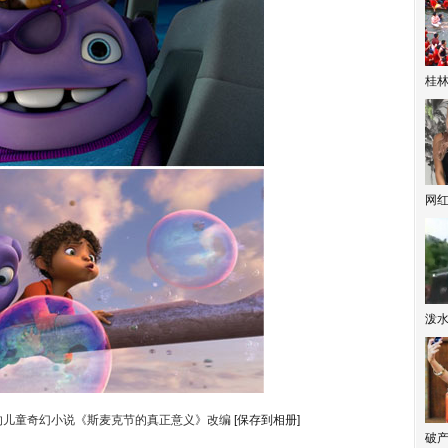
桂林
网
泼
的儿童奇幻小说《斯麦克节的真正意义》改编
[保存到相册]
破产