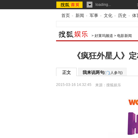
loading...
首页
-
新闻
-
军事
-
文化
-
历史
-
体
>
好莱坞频道
>
电影新闻
《疯狂外星人》定档
正文
我来说两句
(
人参与)
2015-03-16 14:32:45
来源：
搜狐娱乐