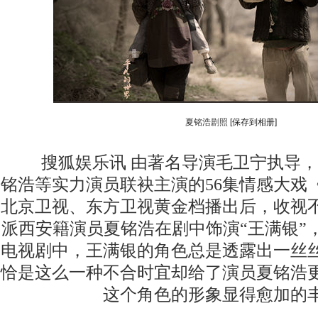
夏铭浩剧照
[保存到相册]
搜狐娱乐讯 由著名导演毛卫宁执导，
铭浩等实力演员联袂主演的56集情感大戏
北京卫视、东方卫视黄金档播出后，收视
派西安籍演员夏铭浩在剧中饰演“王满银”
电视剧中，王满银的角色总是透露出一丝
恰是这么一种不合时宜却给了演员夏铭浩
这个角色的形象显得愈加的