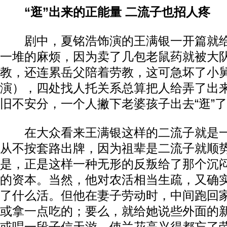
“逛”出来的正能量 二流子也招人疼
剧中，夏铭浩饰演的王满银一开篇就给
一堆的麻烦，因为卖了几包老鼠药就被大
教，还连累岳父陪着劳教，这可急坏了小
演），四处找人托关系总算把人给弄了出
旧不安分，一个人撇下老婆孩子出去“逛”
在大众看来王满银这样的二流子就是一
从不按套路出牌，因为祖辈是二流子就顺
是，正是这样一种无形的反叛给了那个沉
的资本。当然，他对农活相当生疏，又确
了什么活。但他在妻子劳动时，中间跑回
或拿一点吃的；要么，就给她说些外面的