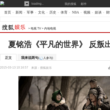
loading...
我的搜狐
邮件
首页
-
新闻
-
军事
-
文化
-
历史
-
体育
-
NBA
-
视频
-
娱谈
-
财
>
电视 TV
>
内地电视
夏铭浩《平凡的世界》 反叛
正文
我来说两句
(
人参与)
2015-03-13 10:16:57
来源：
搜狐娱乐