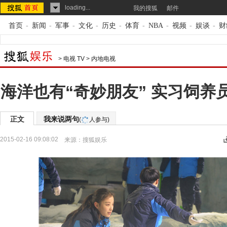
loading...
我的搜狐
邮件
首页
-
新闻
-
军事
-
文化
-
历史
-
体育
-
NBA
-
视频
-
娱谈
-
财
>
电视 TV
>
内地电视
海洋也有“奇妙朋友” 实习饲养
正文
我来说两句
(
人参与)
2015-02-16 09:08:02
来源：
搜狐娱乐