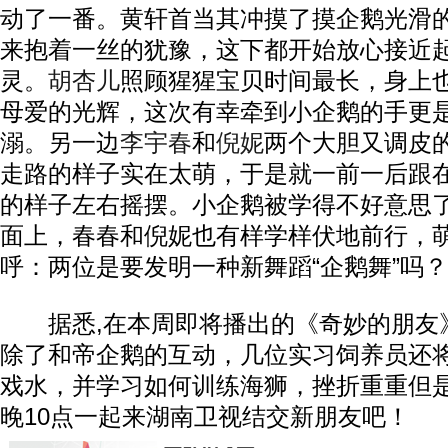
动了一番。黄轩首当其冲摸了摸企鹅光滑
来抱着一丝的犹豫，这下都开始放心接近
灵。
胡杏儿
照顾猩猩宝贝时间最长，身上
母爱的光辉，这次有幸牵到小企鹅的手更
溺。另一边
李宇春
和
倪妮
两个大胆又调皮
走路的样子实在太萌，于是就一前一后跟
的样子左右摇摆。小企鹅被学得不好意思
面上，春春和倪妮也有样学样伏地前行，
呼：两位是要发明一种新舞蹈“企鹅舞”吗？
据悉,在本周即将播出的《奇妙的朋友
除了和帝企鹅的互动，几位实习饲养员还
戏水，并学习如何训练海狮，挫折重重但
晚10点一起来湖南卫视结交新朋友吧！