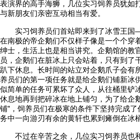
表演界的高手海狮，几位实习饲养员犹如
与新朋友们亲密互动相当有爱。
实习饲养员们首站即来到了冰雪王国—
在南极的帝企鹅们不仅样子像是一个个穿
绅士，生活上也是相当讲究。企鹅馆的教
员，企鹅们在脏冰上只会站着，只有到了
趴下休息。长时间的站立对企鹅爪子会有
养员们的第一项任务就是给企鹅们铺新冰
似简单的任务可累坏了众人，从往桶里铲
休息地再到把碎冰在地上铺匀，为了给企鹅
铺”，饲养员们在极寒的条件下坚持完成了
务中一向游刃有余的黄轩也累到瘫倒在冰
不过在辛苦之余，几位实习饲养员也和