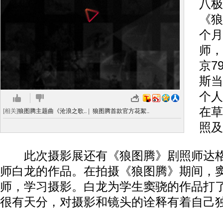
八极
《狼
个月
师，
京7
斯当
个人
在草
[相关]
狼图腾主题曲《沧浪之歌..
|
狼图腾首款官方花絮..
照及
此次摄影展还有《狼图腾》剧照师达格
师白龙的作品。在拍摄《狼图腾》期间，
师，学习摄影。白龙为学生窦骁的作品打
很有天分，对摄影和镜头的诠释有着自己