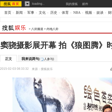
loading...
我的搜狐
邮件
首页
-
新闻
-
军事
-
文化
-
历史
-
体育
-
NBA
-
视频
-
娱谈
-
财
>
八卦频道
>
内地八卦
窦骁摄影展开幕 拍《狼图腾》
正文
我来说两句
(
人参与)
2015-02-03 08:33:32
来源：
搜狐娱乐