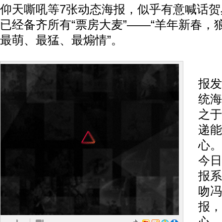
仰天嘶吼等7张动态海报，似乎有意喊话
已经备齐所有“票房大麦”——“羊年新春，
最萌、最猛、最煽情”。
动
报发
统海
之于
递能
心。
今日
报系
吻冯
报，