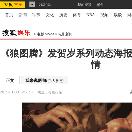
loading...
我的搜狐
邮件
首页
-
新闻
-
军事
-
文化
-
历史
-
体育
-
NBA
-
视频
-
娱谈
-
财
>
电影 Movie
>
电影新闻
《狼图腾》发贺岁系列动态海报
情
正文
我来说两句
(
人参与)
2015-01-30 12:51:17
来源：
搜狐娱乐