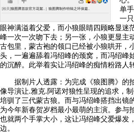
心。
单手
[相关]
狼图腾首款官方花絮..
|
狼图腾制作特辑之环保篇..
一只
眼神满溢着父爱，而小狼眼睛四顾略显迷
峰一次一次吻下去；另一张，小狼更显主
古包里，蒙古袍的领口已经被小狼哄开，
头，一遍遍舔着冯绍峰的颈窝，而冯绍峰
的沉醉。此举着实让冯绍峰的痴情粉路人
据制片人透露：为完成《狼图腾》的拍
像导演让.雅克.阿诺对狼性呈现的追求，制
培驯了三代蒙古狼。而与冯绍峰搭挡出镜
为今年新春贺岁档最小最萌的主演。参与
也就两个手掌大小，这让冯绍峰父爱爆发
边。