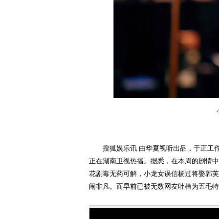
搜狐娱乐讯 由华夏视听出品，
于正
工
正在湖南卫视热播。据悉，在本周的剧情中
花剧毒无药可解，小龙女误信杨过将娶郭芙
闹非凡。而早前已被无数网友吐槽为五毛特