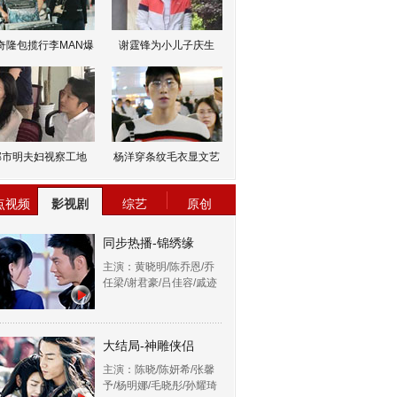
奇隆包揽行李MAN爆
谢霆锋为小儿子庆生
邹市明夫妇视察工地
杨洋穿条纹毛衣显文艺
点视频
影视剧
综艺
原创
同步热播-锦绣缘
主演：黄晓明/陈乔恩/乔
任梁/谢君豪/吕佳容/戚迹
大结局-神雕侠侣
主演：陈晓/陈妍希/张馨
予/杨明娜/毛晓彤/孙耀琦