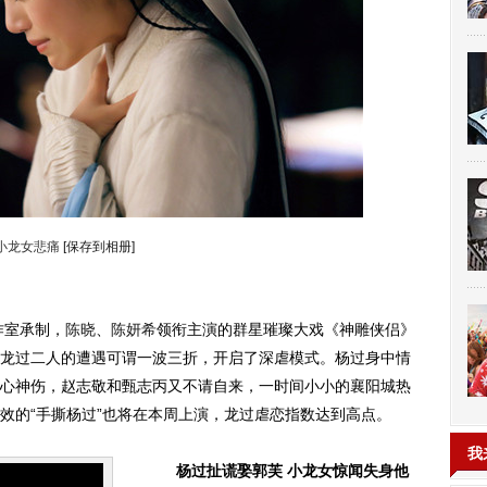
小龙女悲痛
[保存到相册]
作室承制，
陈晓
、
陈妍希
领衔主演的群星璀璨大戏《神雕侠侣》
龙过二人的遭遇可谓一波三折，开启了深虐模式。杨过身中情
心神伤，赵志敬和甄志丙又不请自来，一时间小小的襄阳城热
效的“手撕杨过”也将在本周上演，龙过虐恋指数达到高点。
我
杨过扯谎娶郭芙 小龙女惊闻失身他