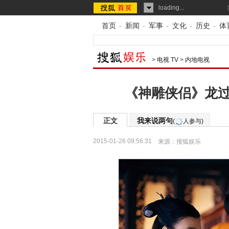
loading...
首页
-
新闻
-
军事
-
文化
-
历史
-
体
>
电视 TV
>
内地电视
《神雕侠侣》龙过
正文
我来说两句
(
人参与)
2015-01-26 09:56:31
来源：
搜狐娱乐