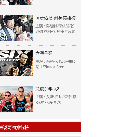
同步热播-封神英雄榜
主演：陈键锋/李依晓/张
迪/郑亦桐/张明明/何彦霓
六颗子弹
主演：尚格·云顿/乔·弗拉
尼甘/Bianca Bree
龙虎少年队2
主演：艾斯·库珀/ 查宁·塔
图姆/ 乔纳·希尔
来说两句排行榜