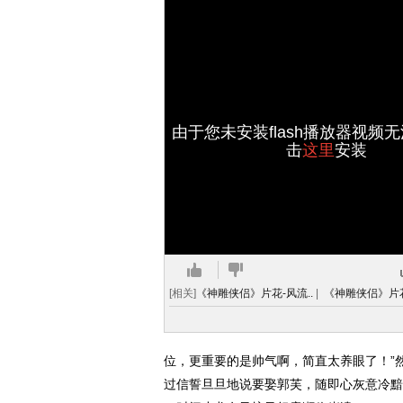
由于您未安装flash播放器视频
击
这里
安装
[相关]
《神雕侠侣》片花-风流..
|
《神雕侠侣》片花
位，更重要的是帅气啊，简直太养眼了！”
过信誓旦旦地说要娶郭芙，随即心灰意冷黯