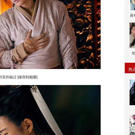
吴
热
郭芙和杨过
[保存到相册]