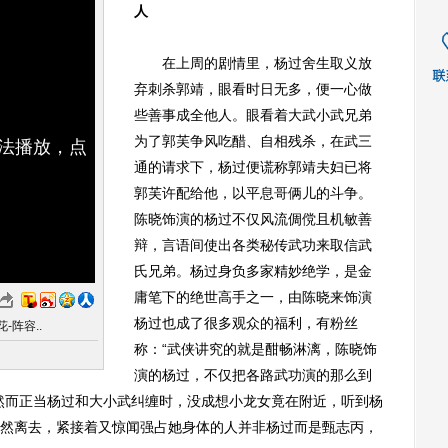
人
在上周的剧情里，杨过舍生取义放
弃刺杀郭靖，眼看时日无多，便一心做
些善事成全他人。眼看着大武小武兄弟
为了郭芙争风吃醋、自相残杀，在武三
无法播放，点
通的请求下，杨过便谎称郭靖夫妇已将
郭芙许配给他，以平息哥俩儿的斗争。
陈晓饰演的杨过不仅风流倜傥且机敏善
辩，言语间使出各类秘传武功来取信武
氏兄弟。杨过身负多家精妙绝学，是金
庸笔下的绝世高手之一，由陈晓来饰演
杨过也成了很多观众的福利，有粉丝
-阵容..
称：“武侠讲究的就是酣畅淋漓，陈晓饰
演的杨过，不仅把各路武功演的那么到
然而正当杨过和大小武纠缠时，没成想小龙女竟在附近，听到杨
然离去，紧接着又惊闻强占她身体的人并非杨过而是甄志丙，