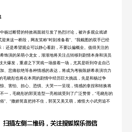
戏
杨过断臂的特效画面就引发了热烈讨论，被许多观众戏谑
正式迎来这一桥段，网友笑称“时刻准备着”、“我截图的双手已经
示：还是希望观众可以静心看剧，不要以偏概全。值得关注的
希饰演的呆萌小龙女，渐渐地将关注点转移到剧情本身和演员
演技大爆发，重虐之下哭戏一场接着一场，尤其是听到夺走自己
加、悲痛欲绝等各种情感的表达，将成为考验陈妍希表演功力
”的毛晓彤也将在本周的剧情中经历巨大挑战，先是和杨过争
惊、害怕、担心、恐惧、大哭一一呈现，情感的拿捏和转换将
不一，毛晓彤的郭芙造型一亮相就受到了广泛赞誉，“毛晓彤的
俗”、“撒娇简直把持不住，郭芙又美又萌，难怪大小武穷追不