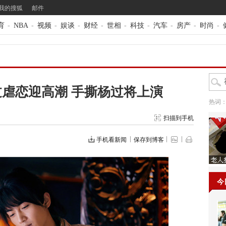
我的搜狐
邮件
育
-
NBA
-
视频
-
娱谈
-
财经
-
世相
-
科技
-
汽车
-
房产
-
时尚
-
虐恋迎高潮 手撕杨过将上演
热词
扫描到手机
手机看新闻
保存到博客
今