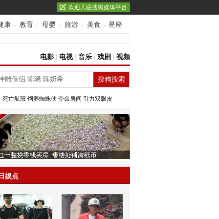
欢迎入驻搜狐媒体平台
健康
-
教育
-
母婴
-
旅游
-
美食
-
星座
电影
|
电视
|
音乐
|
戏剧
|
视频
：
死亡航班
饲养蜘蛛侠
夺命房间
引力双眼皮
日娱点