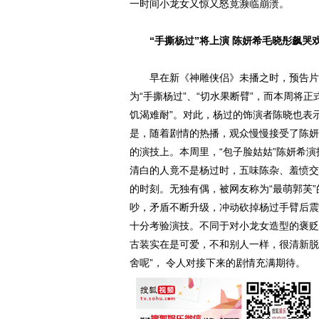
一时间小龙女又惊又怒竟濒临崩溃。
“手撕杨过”将上演 陈妍希毛晓彤飙哭
早在新《神雕侠侣》未播之时，预告片中
为“手撕杨过”、“切水果断臂”，而本周将
饥渴难耐”。对此，杨过的饰演者陈晓也表
是，随着剧情的热播，观众慢慢接受了陈妍
的演技上。本周里，“包子脸姑姑”陈妍希
清白的人竟不是杨过时，五味陈杂、羞愤交
的时刻。无独有偶，被网友称为“最萌郭芙
吵，矛盾不断升级，冲动砍掉杨过手臂后震
十分考验演技。不同于对小龙女造型的褒贬
古装实在是可爱，不和别人一样，很清新脱
舍呢”， 令人对接下来的剧情充满期待。