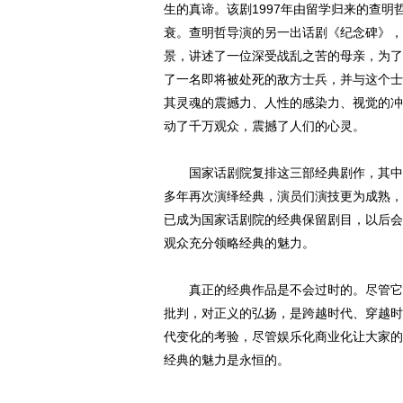
生的真谛。该剧1997年由留学归来的查明
衰。查明哲导演的另一出话剧《纪念碑》，
景，讲述了一位深受战乱之苦的母亲，为了
了一名即将被处死的敌方士兵，并与这个士
其灵魂的震撼力、人性的感染力、视觉的冲
动了千万观众，震撼了人们的心灵。
国家话剧院复排这三部经典剧作，其中《
多年再次演绎经典，演员们演技更为成熟，
已成为国家话剧院的经典保留剧目，以后会
观众充分领略经典的魅力。
真正的经典作品是不会过时的。尽管它的
批判，对正义的弘扬，是跨越时代、穿越时
代变化的考验，尽管娱乐化商业化让大家的
经典的魅力是永恒的。