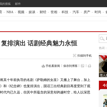
我的搜狐
邮件
育
-
NBA
-
视频
-
娱谈
-
财经
-
世相
-
科技
-
汽车
-
房产
-
时尚
-
复排演出 话剧经典魅力永恒
热词
扫描到手机
手机看新闻
保存到博客
其十年前执导的名剧《萨勒姆的女巫》又搬上了舞台，加上
今
》和《纪念碑》也复排演出，国话三出经典剧目再度受到了观
时代均已久远，但其中所蕴含的深意却跨越时空，给人以深思