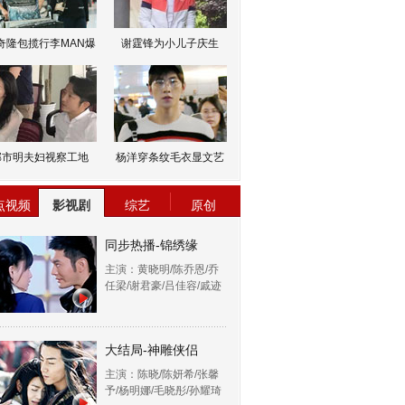
奇隆包揽行李MAN爆
谢霆锋为小儿子庆生
邹市明夫妇视察工地
杨洋穿条纹毛衣显文艺
点视频
影视剧
综艺
原创
同步热播-锦绣缘
主演：黄晓明/陈乔恩/乔
任梁/谢君豪/吕佳容/戚迹
大结局-神雕侠侣
主演：陈晓/陈妍希/张馨
予/杨明娜/毛晓彤/孙耀琦