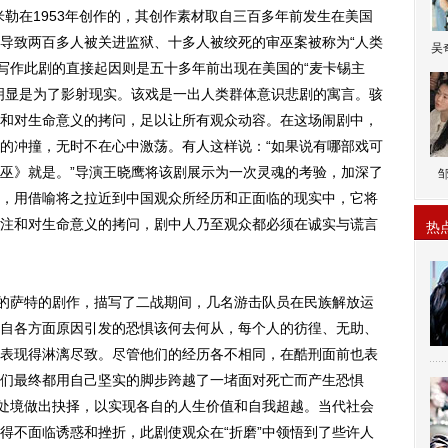
在1953年创作的，其创作素材取自三百多年前发生在美国
导致两百多人被关进监狱、十多人被绞死的审巫案被称为“人类
吴
勒写作此剧的直接起因则是五十多年前出现在美国的“麦卡锡主
明显是为了影射现实。该戏是一出人类群体意识悲剧的寓言。骇
和对生命意义的拷问，足以让所有观众动容。在这场闹剧中，
的冲撞，无时不在心中激荡。有人这样说：“如果说有哪部戏可
巫》就是。”导演王晓鹰将该剧展示为一次灵魂的考验，加深了
，用借喻将之拉近到中国观众所经历和正面临的现实中，它将
注和对生命意义的拷问，剧中人乃至观众都必须在诚实与谎言
热
的萨特的剧作，描写了二战期间，几名游击队员在民族解放运
自各方面原因引发的恐惧该何去何从，每个人的彷徨、无助、
表现得淋漓尽致。尽管他们的经历各不相同，在酷刑面前也表
们最终都用自己坚实的脚步跨越了一堵面对死亡而产生恐惧
端处境做出抉择，以实现各自的人生价值和自我超越。当代社会
得不面临诱惑和挫折，此剧使观众在“折磨”中领悟到了些许人