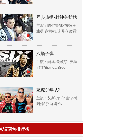
同步热播-封神英雄榜
主演：陈键锋/李依晓/张
迪/郑亦桐/张明明/何彦霓
六颗子弹
主演：尚格·云顿/乔·弗拉
尼甘/Bianca Bree
龙虎少年队2
主演：艾斯·库珀/ 查宁·塔
图姆/ 乔纳·希尔
来说两句排行榜