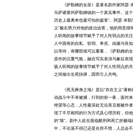
《萨勒姆的女巫》是著名剧作家阿瑟·米勒
马萨诸塞州萨勒姆镇的一个真实事件。这个
历史上最离奇也最可怕的篇章”。阿瑟·米
义”极右势力对他的政治迫害，他的用意很
人听闻的故事情节赋予了对人性弱点的关注
人中固有的自私、软弱、卑劣、凶顽与良知
以等待，有哪部戏可以重看，《萨勒姆的女
原作的沉重气氛，融合写实表演与象征表现
骇人听闻的故事情节赋予了对人性弱点的关
之间做出生死抉择，因而引人共鸣。
《死无葬身之地》是以“存在主义”著称
动战斗中不幸被捕，行刑的前一夜，面对来
绝望等心态，人性最深处无论美丑都被作者
现了不尽相同的行为方式及心理历程，但他
的“墙”。剧中人处在面临酷刑和死亡的极
中，不论逼不得已还是在所不惜，人总会不