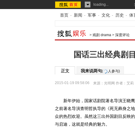
loading...
首页
-
新闻
-
军事
-
文化
-
历史
-
体
>
戏剧 drama
>
深度评论
国话三出经典剧目
正文
我来说两句
(
人参与)
2015-01-19 09:58:06
来源：
光明网
作者：艾莉
新年伊始，国家话剧院著名导演王晓鹰将
之前著名导演查明哲执导的《死无葬身之地
众的热烈欢迎。虽然这三出外国剧目反映的
与启迪，这就是经典的魅力。