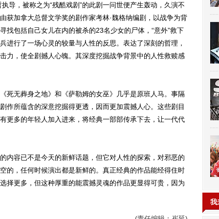
哲执导，被称之为“残酷戏剧”的此剧一问世便产生轰动，久演不
由获加拿大总督文学奖的剧作家考林·魏格纳编剧，以战争为背
寻找包括自己女儿在内的被杀的23名少女的尸体，“意外”救下
兵进行了一场心灵的较量与人性的反思。表达了深刻的哲理，
击力，使全剧撼人心魄。其深度挖掘战争背景中的人性救赎感
死无葬身之地》和《萨勒姆的女巫》几乎是原班人马。事隔
剧作所蕴含的深意挖掘得更透，因而更加震撼人心。这些剧目
有更多的年轻人加入进来，将经典一部部传承下去，让一代代
内容已不是今天的新鲜话题，但它对人性的探索，对邪恶的
空的，任何时候演出都是新鲜的。真正经典的作品能经得住时
选择更多，但这种厚重的能震撼灵魂的作品更显得可贵，因为
我
(责任编辑：崔延)