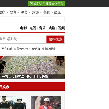
欢迎入驻搜狐媒体平台
健康
-
教育
-
母婴
-
旅游
-
美食
-
星座
电影
|
电视
|
音乐
|
戏剧
|
视频
：
死亡航班
饲养蜘蛛侠
夺命房间
引力双眼皮
日娱点