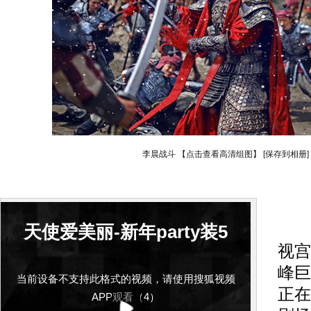
李晨战斗 【点击查看高清组图】
[保存到相册]
搜
天使爱美丽-新年party装5
视宫
峰巨
当前设备不支持此格式的视频，请使用搜狐视频
正在
APP观看（4）