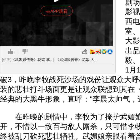
剧场
影视
去APP观看
西电
室、
大影
出品
毅、
[相关]
《武媚娘传奇》花絮-李..
|
《武媚娘传奇》花絮-大..
1月
破3，昨晚李牧战死沙场的戏份让观众大
装的悲壮打斗场面更是让观众联想到其在
经典的大黑牛形象，直呼：“李晨太帅气，
在昨晚的剧情中，李牧为了掩护武媚娘
开，不惜以一敌百与敌人厮杀，只可惜李
终被乱刀砍死悲壮牺牲。武媚娘亲眼看着