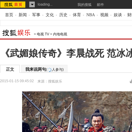
loading...
我的搜狐
邮件
首页
-
新闻
-
军事
-
文化
-
历史
-
体育
-
NBA
-
视频
-
娱谈
-
财
>
电视 TV
>
内地电视
《武媚娘传奇》李晨战死 范冰
正文
我来说两句
(
人参与)
2015-01-15 09:45:02
来源：
搜狐娱乐