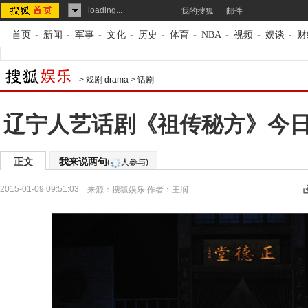
loading...
我的搜狐
邮件
首页
-
新闻
-
军事
-
文化
-
历史
-
体育
-
NBA
-
视频
-
娱谈
-
财
>
戏剧 drama
>
话剧
辽宁人艺话剧《祖传秘方》今
正文
我来说两句
(
人参与)
2015-01-09 09:51:03
来源：
搜狐娱乐
作者：王润