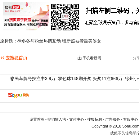
原标题：徐冬冬与粉丝热情互动 曝新照被赞最美侠女
手机看新闻
分
彩民车牌号投注中3.9万
双色球148期开奖:头奖11注666万
徐州小
设置首页
-
搜狗输入法
-
支付中心
-
搜狐招聘
-
广告服务
-
客服中心
Copyright
©
2018 Sohu.com 
搜狐不良信息举