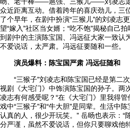
旸、老干棒——扈强、三猴儿——刘凌志
众近距离互动。借着跨年的喜庆劲儿，三
了个早年，在剧中扮演“三猴儿”的刘凌志
望“嫁入”社区当女婿；“吃不饱”揭秘自己
到剧中的主演陈宝国、冯远征大家一致认
不爱说话，太严肃。冯远征要随和一些。
演员爆料：陈宝国严肃 冯远征随和
“三猴子”刘凌志和陈宝国已经是第二次合
视剧《大宅门》中饰演陈宝国的孙子。两
凌志有何感受呢？“在《大宅门》里我得管
戏中“三猴子”和“牛大胆”是同辈。生活中
认真的人，很少开玩笑。” 岳旸也表示：“
分严谨，虽然不爱说话，但你只要聊戏他