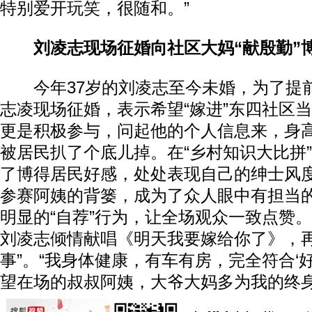
特别爱开玩笑，很随和。”
刘凌志现场征婚向社区大妈“献殷勤”
今年37岁的刘凌志至今未婚，为了提
志凌现场征婚，表示希望“嫁进”东四社区
更是积极参与，问起他的个人信息来，身
被居民扒了个底儿掉。在“乡村知识大比拼
了博得居民好感，处处表现自己的绅士风
参赛阿姨的背篓，成为了众人眼中有担当的
明显的“自荐”行为，让全场观众一致点赞
刘凌志倾情献唱《明天我要嫁给你了》，再
事”。“我身体健康，有车有房，完全符合‘
望在场的叔叔阿姨，大爷大妈多为我的终身