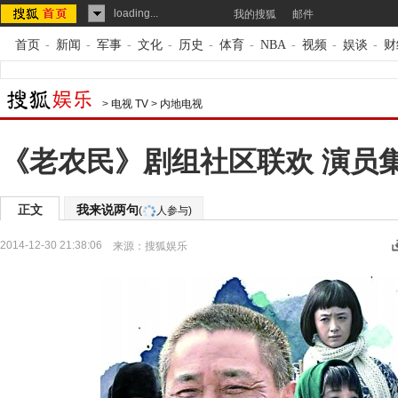
loading...
我的搜狐
邮件
首页
-
新闻
-
军事
-
文化
-
历史
-
体育
-
NBA
-
视频
-
娱谈
-
财
>
电视 TV
>
内地电视
《老农民》剧组社区联欢 演员
正文
我来说两句
(
人参与)
2014-12-30 21:38:06
来源：
搜狐娱乐