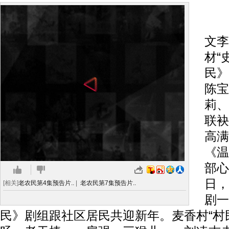
搜
文李
材“
民》
陈宝
莉、
联袂
高满
《温
部心
日，
[相关]
老农民第4集预告片..
|
老农民第7集预告片..
剧一
民》剧组跟社区居民共迎新年。麦香村“村