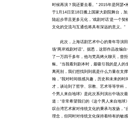
时候再演？我还要去看。” 2015年是阿瑟
于1月14日至18日搬上国家大剧院舞台，
陆起步早且更多元化，‘戏剧对话’是一个
文化的交流与互通也将具有深远的意义。”
此次，上海话剧艺术中心的青年导演田水
场“两岸戏剧对话”。据悉，这部作品改编
了一万四千多年，他与梵高烤火聊天，曾拒
稣。“当我看到剧本时，最吸引我的是人的
离死别，我们想找到到底是什么力量在支撑
翰，“我对时间很感兴趣，历史和未来的时
才，谈论到了哲学、宗教、艺术等等学科，会
个男人来自地球》是此次系列演出中场次最
道：“非常希望我们的《这个男人来自地球
叹台湾艺术家对传统文化的秉承与发扬，“
理念，但同时对传统文化保持着特有的敏感