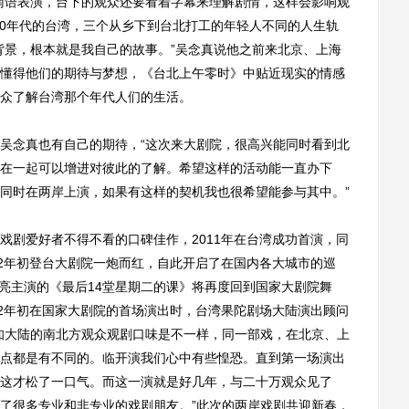
南语表演，台下的观众还要看着字幕来理解剧情，这样会影响观
60年代的台湾，三个从乡下到台北打工的年轻人不同的人生轨
背景，根本就是我自己的故事。”吴念真说他之前来北京、上海
懂得他们的期待与梦想，《台北上午零时》中贴近现实的情感
众了解台湾那个年代人们的生活。
念真也有自己的期待，“这次来大剧院，很高兴能同时看到北
在一起可以增进对彼此的了解。希望这样的活动能一直办下
同时在两岸上演，如果有这样的契机我也很希望能参与其中。”
剧爱好者不得不看的口碑佳作，2011年在台湾成功首演，同
12年初登台大剧院一炮而红，自此开启了在国内各大城市的巡
卜学亮主演的《最后14堂星期二的课》将再度回到国家大剧院舞
12年初在国家大剧院的首场演出时，台湾果陀剧场大陆演出顾问
知大陆的南北方观众观剧口味是不一样，同一部戏，在北京、上
点都是有不同的。临开演我们心中有些惶恐。直到第一场演出
这才松了一口气。而这一演就是好几年，与二十万观众见了
了很多专业和非专业的戏剧朋友。”此次的两岸戏剧共迎新春，