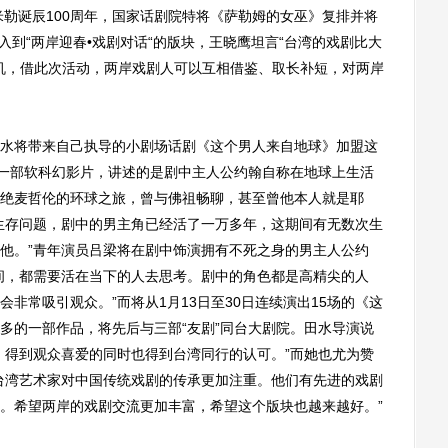
•米勒诞辰100周年，国家话剧院特将《萨勒姆的女巫》复排并将
加入到“两岸迎春•戏剧对话“的版块，王晓鹰坦言“台湾的戏剧比大
契机，借此次活动，两岸戏剧人可以互相借鉴、取长补短，对两岸
将带来自己执导的小剧场话剧《这个男人来自地球》加盟这
自一部软科幻影片，讲述的是剧中主人公约翰自称在地球上生活
绝麦哲伦的环球之旅，曾与佛祖畅聊，甚至曾他本人就是耶
生存问题，剧中的男主角已经活了一万多年，这期间有无数次生
他。”青年演员吕梁将在剧中饰演拥有不死之身的男主人公约
间，都需要活在当下的人去思考。剧中的角色都是高精尖的人
非常吸引观众。”而将从1月13日至30日连续演出15场的《这
多的一部作品，将先后与三部“友剧”同台大剧院。田水导演说
》得到观众喜爱的同时也得到台湾同行的认可。”而她也尤为赞
台湾艺术家对中国传统戏剧的传承更加注重。他们有先进的戏剧
。希望两岸的戏剧交流更加丰富，希望这个版块也越来越好。”