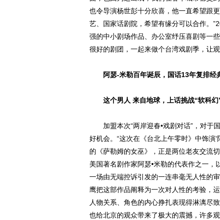
也令导演杨世彭十分欣喜，他一直希望跟更
艺、国家话剧院，希望有缘分可以合作。”
强的中小剧场作品、办公室纾压喜剧等一些
很好的剧团，一起来做个台湾戏剧季，让观
阿瑟-米勒百年诞辰，国话13年复排经
这个男人 来自地球，上话挑战“软科幻
加盟本次“两岸迎春•戏剧对话”，对于
好机会。“这次在《台北上午零时》中饰演‘
的《萨勒姆的女巫》，正是两位老友交流切
美国著名剧作家阿瑟•米勒的代表作之一，以
一场由无端控诉引发的一连串毫无人性的审
鹰把这部作品阐释为一次对人性的考验，运
人物关系、角色的内心挣扎表现得淋漓尽致
也给北京的观众带来了极大的震撼，许多观