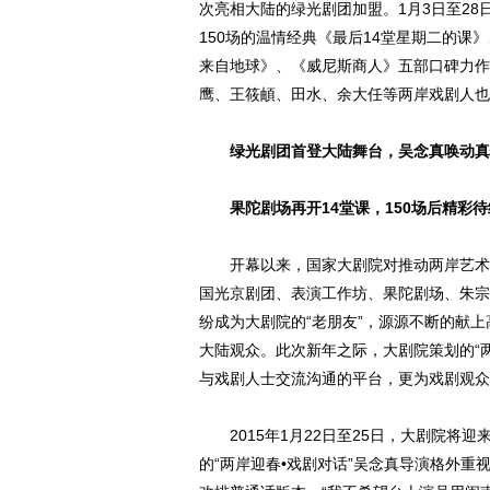
次亮相大陆的绿光剧团加盟。1月3日至2
150场的温情经典《最后14堂星期二的课
来自地球》、《威尼斯商人》五部口碑力作
鹰、王筱頔、田水、余大任等两岸戏剧人也
绿光剧团首登大陆舞台，吴念真唤动真
果陀剧场再开14堂课，150场后精彩待
开幕以来，国家大剧院对推动两岸艺术的
国光京剧团、表演工作坊、果陀剧场、朱宗
纷成为大剧院的“老朋友”，源源不断的献
大陆观众。此次新年之际，大剧院策划的“
与戏剧人士交流沟通的平台，更为戏剧观众
2015年1月22日至25日，大剧院将迎
的“两岸迎春•戏剧对话”吴念真导演格外