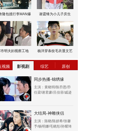
奇隆包揽行李MAN爆
谢霆锋为小儿子庆生
邹市明夫妇视察工地
杨洋穿条纹毛衣显文艺
点视频
影视剧
综艺
原创
同步热播-锦绣缘
主演：黄晓明/陈乔恩/乔
任梁/谢君豪/吕佳容/戚迹
大结局-神雕侠侣
主演：陈晓/陈妍希/张馨
予/杨明娜/毛晓彤/孙耀琦