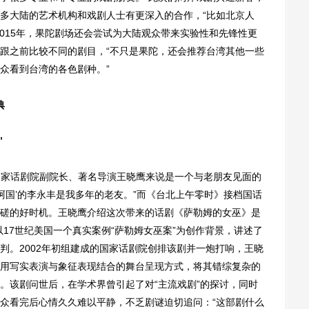
多大陆的艺术机构和戏剧人士有更深入的合作，“比如北京人
2015年，果陀剧场还会尝试为大陆观众带来实验性和先锋性更
跟之前比较不同的剧目，“不只是果陀，还会推荐台湾其他一些
众看到台湾的各色剧种。”
典
”
国家话剧院副院长、著名导演王晓鹰来说是一个与老朋友见面的
阿国’的李永丰是我多年的老友。”而《台北上午零时》接档国话
磋的好时机。王晓鹰介绍这次带来的话剧《萨勒姆的女巫》是
17世纪美国一个真实案例“萨勒姆女巫案”为创作背景，讲述了
判。2002年初组建成的国家话剧院创排该剧并一炮打响，王晓
用写实表演与象征表现结合的舞台呈现方式，将其错综复杂的
。该剧问世后，在学术界曾引起了对“主流戏剧”的探讨，同时
众看完后心情久久难以平静，不乏剧谜迫切追问：“这部剧什么