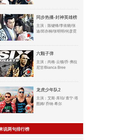
同步热播-封神英雄榜
主演：陈键锋/李依晓/张
迪/郑亦桐/张明明/何彦霓
六颗子弹
主演：尚格·云顿/乔·弗拉
尼甘/Bianca Bree
龙虎少年队2
主演：艾斯·库珀/ 查宁·塔
图姆/ 乔纳·希尔
来说两句排行榜