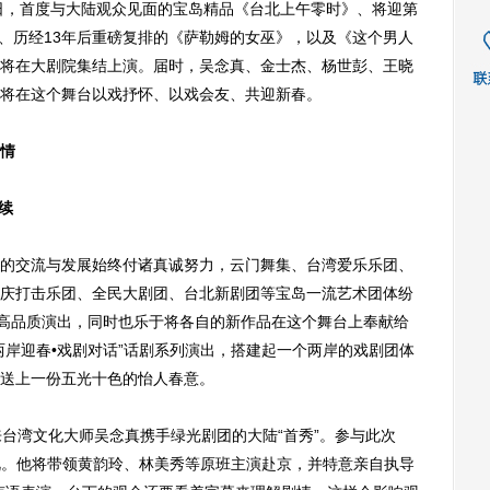
8日，首度与大陆观众见面的宝岛精品《台北上午零时》、将迎第
》、历经13年后重磅复排的《萨勒姆的女巫》，以及《这个男人
将在大剧院集结上演。届时，吴念真、金士杰、杨世彭、王晓
将在这个舞台以戏抒怀、以戏会友、共迎新春。
情
续
交流与发展始终付诸真诚努力，云门舞集、台湾爱乐乐团、
庆打击乐团、全民大剧团、台北新剧团等宝岛一流艺术团体纷
上高品质演出，同时也乐于将各自的新作品在这个舞台上奉献给
两岸迎春•戏剧对话”话剧系列演出，搭建起一个两岸的戏剧团体
送上一份五光十色的怡人春意。
来台湾文化大师吴念真携手绿光剧团的大陆“首秀”。参与此次
重视。他将带领黄韵玲、林美秀等原班主演赴京，并特意亲自执导