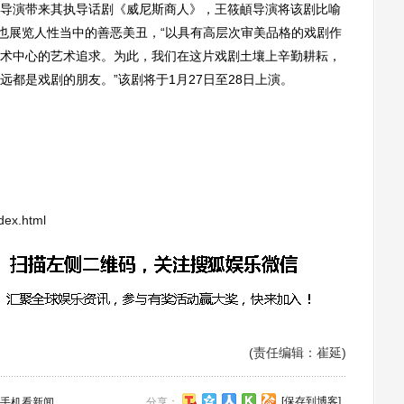
演带来其执导话剧《威尼斯商人》，王筱頔导演将该剧比喻
时也展览人性当中的善恶美丑，“以具有高层次审美品格的戏剧作
术中心的艺术追求。为此，我们在这片戏剧土壤上辛勤耕耘，
都是戏剧的朋友。”该剧将于1月27日至28日上演。
dex.html
(责任编辑：崔延)
[保存到博客]
手机看新闻
分享：