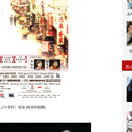
吴
热
北上午零时》海报
[保存到相册]