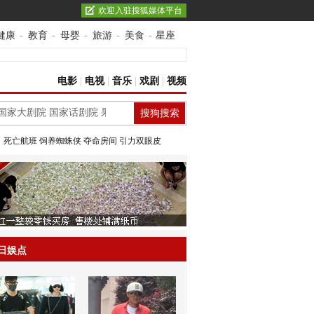
欢迎入驻搜狐媒体平台
健康
-
教育
-
母婴
-
旅游
-
美食
-
星座
电影
|
电视
|
音乐
|
戏剧
|
视频
：
死亡航班
饲养蜘蛛侠
夺命房间
引力双眼皮
日娱点