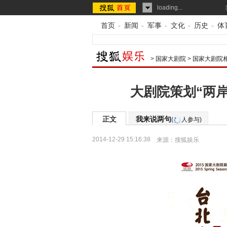
loading...
首页
-
新闻
-
军事
-
文化
-
历史
-
体
>
国家大剧院
>
国家大剧院
大剧院策划“两岸
正文
我来说两句
(
人参与)
2014-12-29 15:16:38
来源：
搜狐娱乐