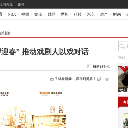
我的搜狐
邮件
育
-
NBA
-
视频
-
娱谈
-
财经
-
世相
-
科技
-
汽车
-
房产
-
时尚
-
相关新闻
迎春” 推动戏剧人以戏对话
热词
扫描到手机
手机看新闻
保存到博客
今