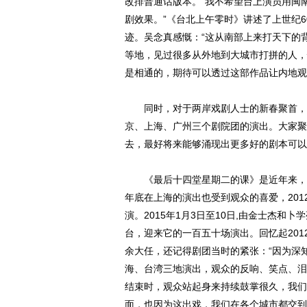
改排普通话版本。“我不希望台上演员用闽
剧效果。”《台北上午零时》讲述了上世纪
迹。吴念真感慨：“这从南部上来打天下的
等地，见过很多从外地到大城市打拼的人，
是相通的，期待可以透过这部作品让内地观
同时，对于两岸戏剧人士的新春聚首，吴
京、上海、广州三个剧院团的演出。大家聚
去，最好将来能够涌现出更多好的剧本可以
《最后十四堂星期二的课》是近年来，戏
年底在上海的演出也受到观众的喜爱，20
演。2015年1月3日至10日,由金士杰和
台，迎来它的一百五十场演出。回忆起20
余大任，还记得剧团当时的紧张：“因为深
海、台湾三地演出，观众的反响、笑点、泪
结束时，观众站起身来持续鼓掌很久，我们
面，也因为这出戏，我们在各个城市都交到