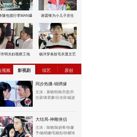
奇隆包揽行李MAN爆
谢霆锋为小儿子庆生
邹市明夫妇视察工地
杨洋穿条纹毛衣显文艺
点视频
影视剧
综艺
原创
同步热播-锦绣缘
主演：黄晓明/陈乔恩/乔
任梁/谢君豪/吕佳容/戚迹
大结局-神雕侠侣
主演：陈晓/陈妍希/张馨
予/杨明娜/毛晓彤/孙耀琦