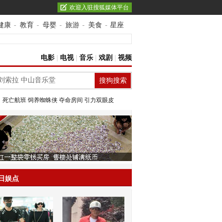
欢迎入驻搜狐媒体平台
健康
-
教育
-
母婴
-
旅游
-
美食
-
星座
电影
|
电视
|
音乐
|
戏剧
|
视频
：
死亡航班
饲养蜘蛛侠
夺命房间
引力双眼皮
日娱点