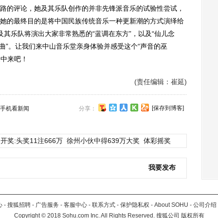
的评论，她及其乐队创作的并非先锋派音乐的试验性尝试，
她的最终目的是将中国民族传统音乐一种更新潮的方式演绎给
其乐队将演出大家非常熟悉的“蓝调在东方”，以及“仙儿念
等“神曲”。让我们来中山音乐堂亲身体验并感受这个“声音的巫
验中来吧！
(责任编辑：崔延)
[保存到博客]
手机看新闻
分享：
开奖:头奖11注666万
徐州小伙中得639万大奖
体彩摇奖
我要发布
心
-
搜狐招聘
-
广告服务
-
客服中心
-
联系方式
-
保护隐私权
-
About SOHU
-
公司介绍
Copyright
©
2018 Sohu.com Inc. All Rights Reserved. 搜狐公司
版权所有