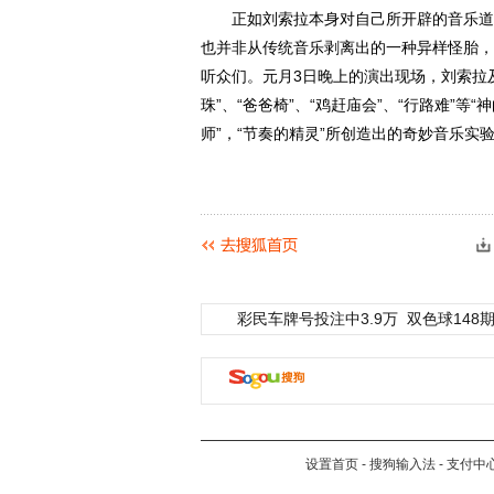
正如刘索拉本身对自己所开辟的音乐道路
也并非从传统音乐剥离出的一种异样怪胎，
听众们。元月3日晚上的演出现场，刘索拉及
珠”、“爸爸椅”、“鸡赶庙会”、“行路难”
师”，“节奏的精灵”所创造出的奇妙音乐实
彩民车牌号投注中3.9万
双色球148期
设置首页
-
搜狗输入法
-
支付中