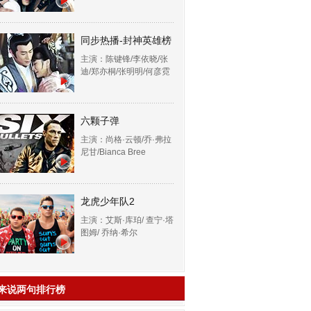
同步热播-封神英雄榜
主演：陈键锋/李依晓/张
迪/郑亦桐/张明明/何彦霓
六颗子弹
主演：尚格·云顿/乔·弗拉
尼甘/Bianca Bree
龙虎少年队2
主演：艾斯·库珀/ 查宁·塔
图姆/ 乔纳·希尔
来说两句排行榜