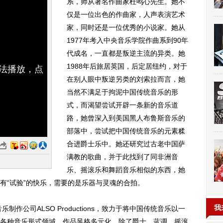
系，师从著名作曲家杜鸣心先生。她不
仅是一位出色的作曲家，人声表演艺术
家，同时还是一位优秀的小说家。她从
1977年考入中央音乐学院作曲系到90年
代成名，一直都是叛逆主流的异类。她
1988年后旅居英国，后定居纽约，对于
无法播放，点
在别人眼中叛逆另类的刘索拉而言，她
当然不满足于拘泥中国传统音乐的形
式，而渴望尝试开辟一条新的音乐道
路，她曾深入到美国黑人布鲁斯音乐的
部落中，尝试把中国传统音乐的元素糅
合进爵士乐中。她还研究过古老中国萨
满教的歌曲，并于此找到了同非洲音
乐、摇滚乐和舞蹈音乐相似的东西，她
有“试验”的快乐，需要的是乐器与灵魂的合拍。
我
公司ALSO Productions，致力于将中国传统音乐以一
各种音乐形式领域，作品风格多元化，除了爵士、蓝调、摇滚