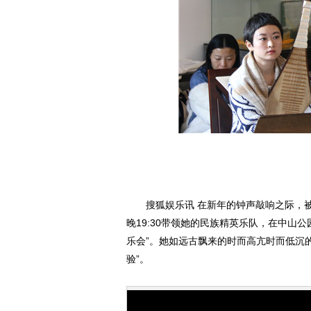
搜狐娱乐讯 在新年的钟声敲响之际，被媒
晚19:30带领她的民族精英乐队，在中山
乐会”。她如远古飘来的时而高亢时而低沉
验”。