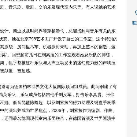
剧、音乐剧、歌剧、交响乐及现代室内乐等。有人说她的艺术
计、商业以及时尚界等穿梭游弋，总能找到与音乐有关的东
状态。她在北京798艺术工厂开设了自己的工作室。这个特别的
其原貌，房间里吊车、机器原封未动，再加上艺术的创造，这
大奖”。回想起前几日在刘索拉的工作室观看她及乐队的排练，
架，似乎都被这种乐队与人声互动发出的迷幻魔力般的声响渲
被颠覆，被超越。
的邀请为德国柏林世界文化大厦国际顾问组成员。此间创建了有
乐精英乐队，乐队成员包括吉他手刘义军，打击乐李真贵、张仰
巫娜、低音琵琶陈甦超，以及刘索拉的得力助理及键盘手杨季
中的演出并成为世界焦点，2006年，刘索拉作为编剧、作曲、
，还同著名德国现代室内乐团联合，在德国首演及世界巡演中