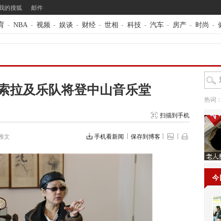
我的搜狐
邮件
育
-
NBA
-
视频
-
娱谈
-
财经
-
世相
-
科技
-
汽车
-
房产
-
时尚
-
刘索拉及乐队将登中山音乐堂
热词
扫描到手机
雅文
手机看新闻
保存到博客
今