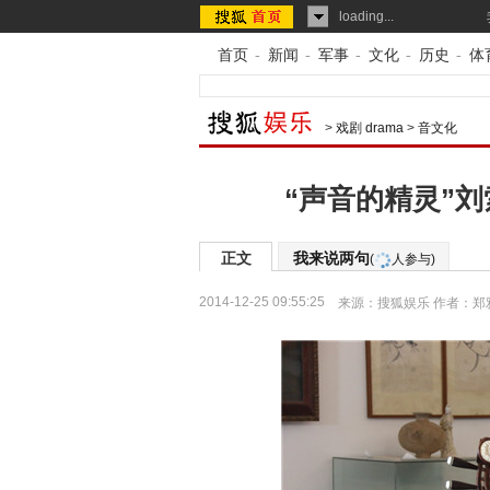
loading...
首页
-
新闻
-
军事
-
文化
-
历史
-
体
>
戏剧 drama
>
音文化
“声音的精灵”
正文
我来说两句
(
人参与)
2014-12-25 09:55:25
来源：
搜狐娱乐
作者：郑