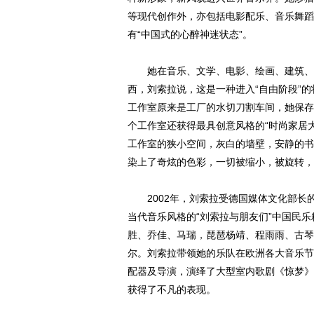
等现代创作外，亦包括电影配乐、音乐舞蹈
有“中国式的心醉神迷状态”。
她在音乐、文学、电影、绘画、建筑、设
西，刘索拉说，这是一种进入“自由阶段”的
工作室原来是工厂的水切刀割车间，她保存
个工作室还获得最具创意风格的“时尚家居
工作室的狭小空间，灰白的墙壁，安静的书
染上了奇炫的色彩，一切被缩小，被旋转，
2002年，刘索拉受德国媒体文化部长
当代音乐风格的“刘索拉与朋友们”中国民
胜、乔佳、马瑞，琵琶杨靖、程雨雨、古琴
尔。刘索拉带领她的乐队在欧洲各大音乐节
配器及导演，演绎了大型室内歌剧《惊梦》
获得了不凡的表现。