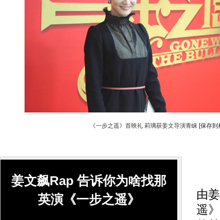
《一步之遥》首映礼 莉璃获姜文导演青睐
[保存到
搜
姜文飙Rap 告诉你为啥找那
由姜
英演《一步之遥》
遥》