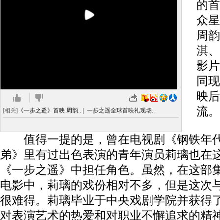
的首
众星
周韵
淇
、
影片
同现
映后
流。
[相关]
《一步之遥》首映 周韵..
|
一步之遥全球首映礼现场..
值得一提的是，曾在电视剧《钢铁年代
弟》里有过出色表演的青年演员莉璃也在
《一步之遥》中担任角色。虽然，在这部
电影中，莉璃的戏份相对不多，但是这次
很难得。莉璃毕业于中央戏剧学院并获得
对表演艺术的热爱和对职业不懈追求的精