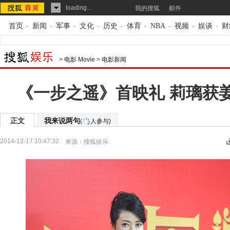
loading...
我的搜狐
邮件
首页
-
新闻
-
军事
-
文化
-
历史
-
体育
-
NBA
-
视频
-
娱谈
-
财
>
电影 Movie
>
电影新闻
《一步之遥》首映礼 莉璃获
正文
我来说两句
(
人参与)
2014-12-17 10:47:32
来源：
搜狐娱乐