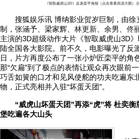
《智取威虎山3D》反派栾平海报（点击查看高清大图）
搜狐娱乐讯 博纳影业贺岁巨制，由徐
制，张涵予、梁家辉、
林更新
、余男、
佟
主演的3D超级动作大片《智取威虎山3D》即
陆全国各大影院。前不久，电影曝光了反
日，片方再度公布了一张小炉匠栾平的角
那“欠扁”到了极点的表情让观众再次眼前
巧舌如簧的口才和见风使舵的功夫吃遍东
物，正式亮相并入驻“坏蛋天团”。
“威虎山坏蛋天团”再添“虎”将 杜奕衡
堡吃遍各大山头
《