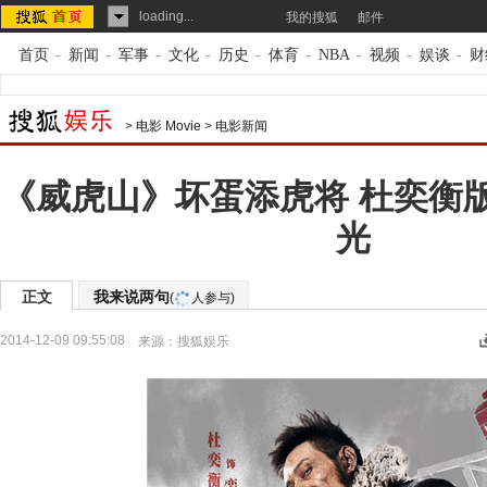
loading...
我的搜狐
邮件
首页
-
新闻
-
军事
-
文化
-
历史
-
体育
-
NBA
-
视频
-
娱谈
-
财
>
电影 Movie
>
电影新闻
《威虎山》坏蛋添虎将 杜奕衡
光
正文
我来说两句
(
人参与)
2014-12-09 09:55:08
来源：
搜狐娱乐