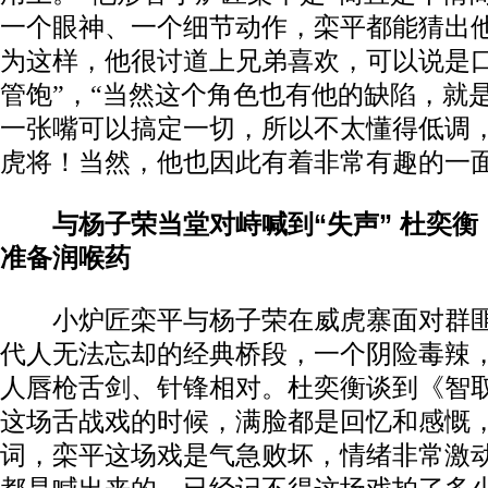
一个眼神、一个细节动作，栾平都能猜出
为这样，他很讨道上兄弟喜欢，可以说是
管饱”，“当然这个角色也有他的缺陷，就
一张嘴可以搞定一切，所以不太懂得低调，
虎将！当然，他也因此有着非常有趣的一面
与杨子荣当堂对峙喊到“失声” 杜奕
准备润喉药
小炉匠栾平与杨子荣在威虎寨面对群匪
代人无法忘却的经典桥段，一个阴险毒辣
人唇枪舌剑、针锋相对。杜奕衡谈到《智取
这场舌战戏的时候，满脸都是回忆和感慨，
词，栾平这场戏是气急败坏，情绪非常激