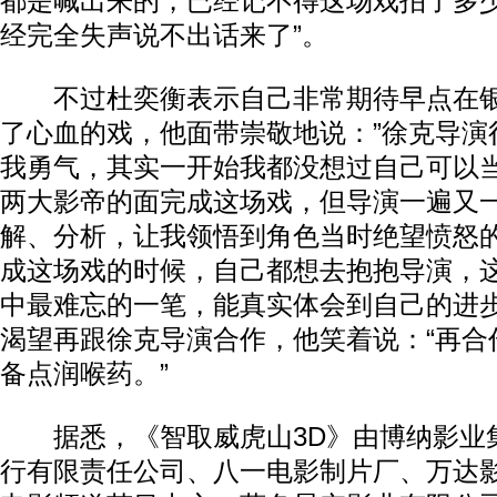
都是喊出来的，已经记不得这场戏拍了多
经完全失声说不出话来了”。
不过杜奕衡表示自己非常期待早点在银
了心血的戏，他面带崇敬地说：”徐克导演
我勇气，其实一开始我都没想过自己可以
两大影帝的面完成这场戏，但导演一遍又
解、分析，让我领悟到角色当时绝望愤怒
成这场戏的时候，自己都想去抱抱导演，
中最难忘的一笔，能真实体会到自己的进步
渴望再跟徐克导演合作，他笑着说：“再合
备点润喉药。”
据悉，《智取威虎山3D》由博纳影业
行有限责任公司、八一电影制片厂、万达