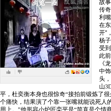
故事
浏览一圈
传奇
利嘴
在东
开”
杨子
受到
此前
《龙
中饰
头，
山3
平，杜奕衡本身也很惊奇“接拍前锻炼了很
个痛快，结果演了个靠一张嘴就能说死人
用上。”他形容小炉匠栾平是“简直是个情