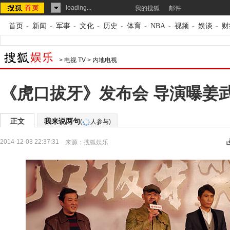
loading...
我的搜狐
邮件
首页
-
新闻
-
军事
-
文化
-
历史
-
体育
-
NBA
-
视频
-
娱谈
-
财
>
电视 TV
>
内地电视
《虎口拔牙》发布会 导演曝姜
正文
我来说两句
(
人参与)
2014-12-03 22:37:31
来源：
搜狐娱乐