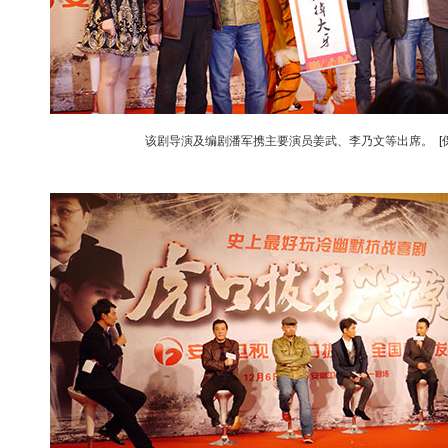
该剧导演及编剧潘军携主要演员姜武、李乃文等出席。