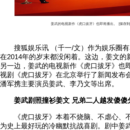
姜武的电视新作《虎口拔牙》也即将播出。
[保存到
搜狐娱乐讯 （千一/文）作为娱乐圈有名
在2014年的岁末都没闲着。这边，姜文
另一边，姜武的电视新作《虎口拔牙》也
视剧《虎口拔牙》在北京举行了新闻发布
潘军携主要演员姜武、李乃文等出席。
姜武剧照撞衫姜文 兄弟二人越发傻傻
《虎口拔牙》本着不烧脑、不虐心、不
为史上最好玩的冷幽默抗战喜剧。剧中姜