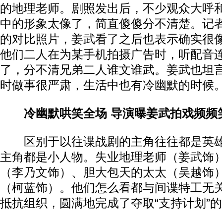
的地理老师。剧照发出后，不少观众大呼
中的形象太像了，简直傻傻分不清楚。记
的对比照片，姜武看了之后也表示确实很
他们二人在为某手机拍摄广告时，听配音
了，分不清兄弟二人谁文谁武。姜武也坦
时做事很严肃，生活中也有冷幽默的时候
冷幽默哄笑全场 导演曝姜武拍戏频频
区别于以往谍战剧的主角往往都是英雄
主角都是小人物。失业地理老师（姜武饰
（李乃文饰）、胆大包天的太太（吴越饰
（柯蓝饰）。他们怎么看都与间谍特工无
抵抗组织，圆满地完成了夺取“支持计划”