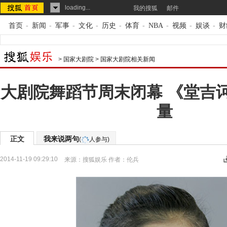
loading...
我的搜狐
邮件
首页
-
新闻
-
军事
-
文化
-
历史
-
体育
-
NBA
-
视频
-
娱谈
-
财
>
国家大剧院
>
国家大剧院相关新闻
大剧院舞蹈节周末闭幕 《堂吉
量
正文
我来说两句
(
人参与)
2014-11-19 09:29:10
来源：
搜狐娱乐
作者：伦兵