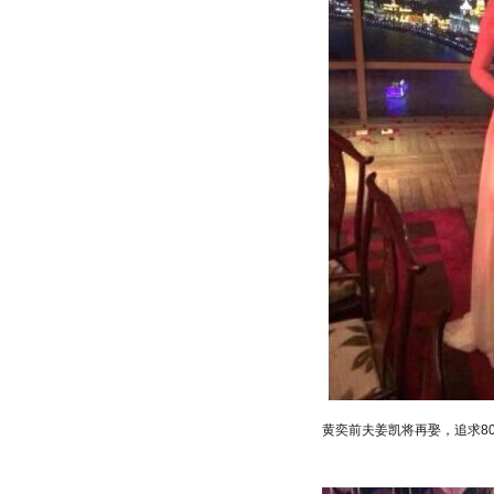
黄奕前夫姜凯将再娶，追求8