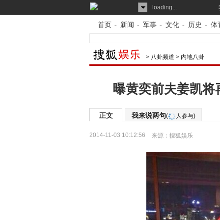
loading...
首页
-
新闻
-
军事
-
文化
-
历史
-
体
>
八卦频道
>
内地八卦
曝黄奕前夫姜凯将再
正文
我来说两句
(
人参与)
2014-11-03 10:12:56
来源：
搜狐娱乐