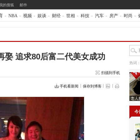
我的搜狐
邮件
育
-
NBA
-
视频
-
娱谈
-
财经
-
世相
-
科技
-
汽车
-
房产
-
时尚
-
娶 追求80后富二代美女成功
热词
扫描到手机
手机看新闻
保存到博客
今