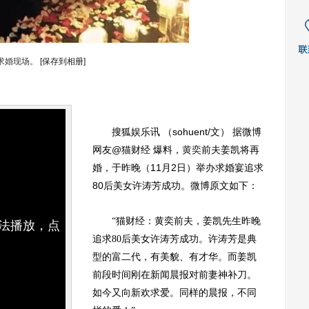
求婚现场。
[保存到相册]
搜狐娱乐讯 （sohuent/文） 据微博
网友@猫财经 爆料，
黄奕
前夫姜凯将再
婚，于昨晚（11月2日）举办求婚宴追求
80后美女许涛芳成功。微博原文如下：
“猫财经：黄奕前夫，姜凯先生昨晚
无法播放，点
追求80后美女许涛芳成功。许涛芳是典
型的富二代，有美貌、有才华。而姜凯
前段时间刚在新闻晨报对前妻神补刀。
如今又向新欢求爱。同样的晨报，不同