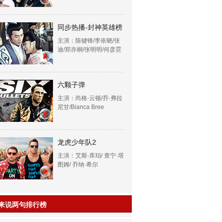
同步热播-封神英雄榜
主演：陈键锋/李依晓/张
迪/郑亦桐/张明明/何彦霓
六颗子弹
主演：尚格·云顿/乔·弗拉
尼甘/Bianca Bree
龙虎少年队2
主演：艾斯·库珀/ 查宁·塔
图姆/ 乔纳·希尔
来说两句排行榜