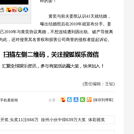
样的爱！”
黄奕与前夫姜凯认识41天就结婚，
曝出结婚照后在2010年就宣布分手。姜
己2010年与黄奕协议离婚，不想连续遭到因出轨、破产导致离
，为此，还对侵害其名誉权和损害公司商誉的侵权者提起诉讼。
(责任编辑：王钲)
[保存到博客]
手机看新闻
分享：
开奖:头奖11注666万
徐州小伙中得639万大奖
体彩摇奖