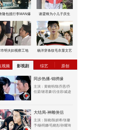
奇隆包揽行李MAN爆
谢霆锋为小儿子庆生
邹市明夫妇视察工地
杨洋穿条纹毛衣显文艺
点视频
影视剧
综艺
原创
同步热播-锦绣缘
主演：黄晓明/陈乔恩/乔
任梁/谢君豪/吕佳容/戚迹
大结局-神雕侠侣
主演：陈晓/陈妍希/张馨
予/杨明娜/毛晓彤/孙耀琦