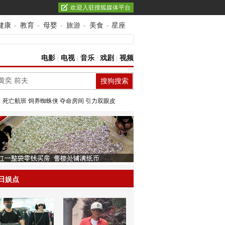
欢迎入驻搜狐媒体平台
健康
-
教育
-
母婴
-
旅游
-
美食
-
星座
电影
|
电视
|
音乐
|
戏剧
|
视频
：
死亡航班
饲养蜘蛛侠
夺命房间
引力双眼皮
日娱点