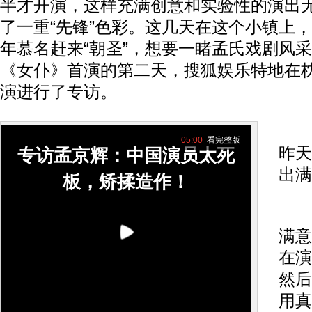
半才开演，这样充满创意和实验性的演出
了一重“先锋”色彩。这几天在这个小镇上
年慕名赶来“朝圣”，想要一睹孟氏戏剧风采
《女仆》首演的第二天，搜狐娱乐特地在
演进行了专访。
05:00
看完整版
昨天
专访孟京辉：中国演员太死
出满
板，矫揉造作！
孟
满意
在演
然后
用真