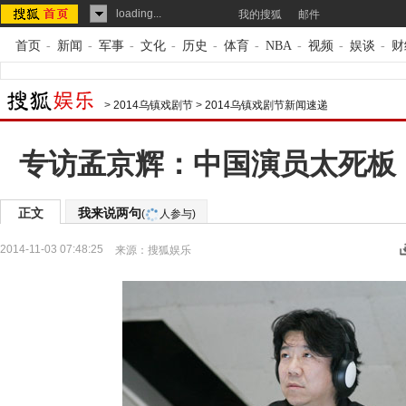
loading...
我的搜狐
邮件
首页
-
新闻
-
军事
-
文化
-
历史
-
体育
-
NBA
-
视频
-
娱谈
-
财
>
2014乌镇戏剧节
>
2014乌镇戏剧节新闻速递
专访孟京辉：中国演员太死板
正文
我来说两句
(
人参与)
2014-11-03 07:48:25
来源：
搜狐娱乐