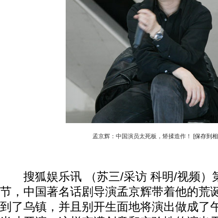
孟京辉：中国演员太死板，矫揉造作！
[保存到相
搜狐娱乐讯 （苏三/采访 科明/视频）
节，中国著名话剧导演孟京辉带着他的荒
到了乌镇，并且别开生面地将演出做成了午