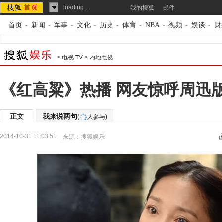
loading...
我的搜狐
邮件
首页
-
新闻
-
军事
-
文化
-
历史
-
体育
-
NBA
-
视频
-
娱谈
-
财
>
电视 TV
>
内地电视
《红高粱》热播 网友惊呼周迅版
正文
我来说两句
(
人参与)
2014-10-31 11:03:51
来源：
搜狐娱乐