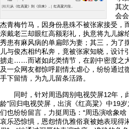
其次
[相关]
从《红高粱》到《归来》..
|
红高粱片段..
会会
杰青梅竹马，因身份悬殊不被张家接受，
亲戴老三却眼红高额彩礼，执意将九儿嫁
秀患有麻风病的单扁郎为妻；其三，为了
儿与俊杰相约私奔，竟被张家知晓，设计
掳走……而诸如此类情节，在剧中密度之
及一众网友都惊呼剧情太虐心，纷纷通过
手下留情，为九儿留条活路。
同时，针对周迅阔别电视荧屏12年，此次
龄”回归电视荧屏，出演《红高粱》中19
们也纷纷留言，力挺周迅：“周迅演啥象啥
哀乐恐惊惧，恩怨情仇雅俗衰被她表现得