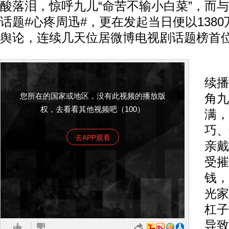
酸落泪，惊呼九儿“命苦不输小白菜”，而
话题#心疼周迅#，更在发起当日便以138
舆论，连续几天位居微博电视剧话题榜首
而
续播
您所在的国家或地区，没有此视频的播放版
角九
权，去看看其他视频吧（100）
满，
巧、
去APP观看
亲戴
受摧
钱，
光家
杠子
导致