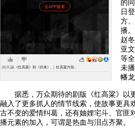
的同
去APP观看
日登
方、
播。
赵冬
亚文
等全
未播
[相关]
从《红高粱》到《归来》..
|
红高粱片段..
幡龙
据悉，万众期待的剧版《红高粱》以更
融入了更多抓人的情节线索，使故事更具
古不变的爱情纠葛，还有妯娌宅斗、官匪
播元素的加入，可谓是热血与泪点齐聚。