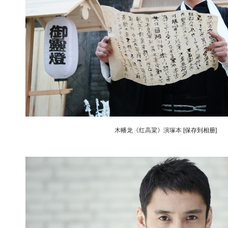
木幡龙《红高粱》演塚本
[保存到相册]