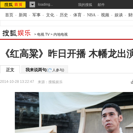
loading...
我的搜狐
邮件
首页
-
新闻
-
军事
-
文化
-
历史
-
体育
-
NBA
-
视频
-
娱谈
-
财
>
电视 TV
>
内地电视
《红高粱》昨日开播 木幡龙出
正文
我来说两句
(
人参与)
2014-10-28 13:22:47
来源：
搜狐娱乐