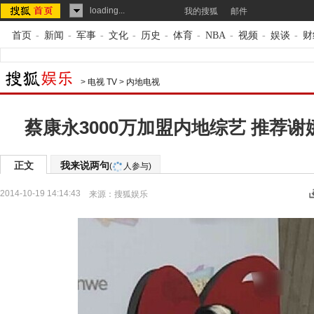
loading...
我的搜狐
邮件
首页
-
新闻
-
军事
-
文化
-
历史
-
体育
-
NBA
-
视频
-
娱谈
-
财
>
电视 TV
>
内地电视
蔡康永3000万加盟内地综艺 推荐谢
正文
我来说两句
(
人参与)
2014-10-19 14:14:43
来源：
搜狐娱乐