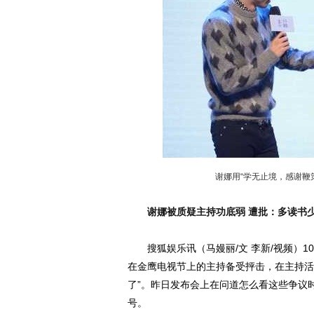
谢娜用“学无止境，感谢鞭
谢娜被质疑主持功底弱 遭批：多读书
搜狐娱乐讯（马嫚丽/文 李新/视频）1
在金鹰电视节上的主持备受抨击，在主持活
了”。昨日发布会上在问道怎么看这些争议
号。