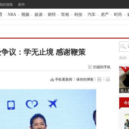
我的搜狐
邮件
育
-
NBA
-
视频
-
娱谈
-
财经
-
世相
-
科技
-
汽车
-
房产
-
时尚
-
争议：学无止境 感谢鞭策
热词
扫描到手机
手机看新闻
保存到博客
今