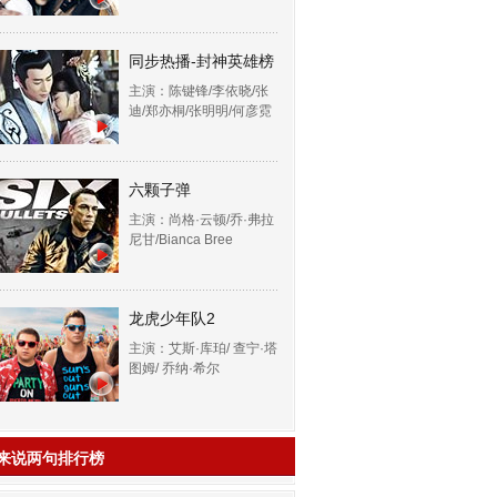
同步热播-封神英雄榜
主演：陈键锋/李依晓/张
迪/郑亦桐/张明明/何彦霓
六颗子弹
主演：尚格·云顿/乔·弗拉
尼甘/Bianca Bree
龙虎少年队2
主演：艾斯·库珀/ 查宁·塔
图姆/ 乔纳·希尔
来说两句排行榜