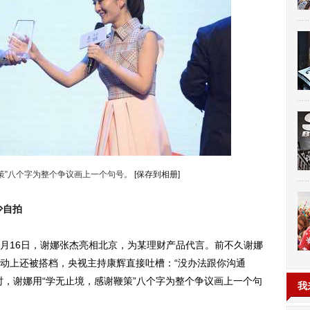
策”八个字为整个争议画上一个句号。
[保存到相册]
少自拍
0月16日，谢娜张杰亮相北京，为某理财产品代言。前不久谢娜
动上还被搭档，央视主持康辉直接吐槽：“没办法跟你沟通
时，谢娜用“学无止境，感谢鞭策”八个字为整个争议画上一个句
我