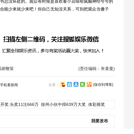
书总没坏处的。观众有时候是喜欢看小丑嘻哈疯癫神经兮兮的
合能少来就少来吧！你自己无知没关系，可别把观众当傻子
感谢鞭策
(责任编辑：朱童曼)
[保存到博客]
手机看新闻
分享：
开奖:头奖11注666万
徐州小伙中得639万大奖
体彩摇奖
我要发布