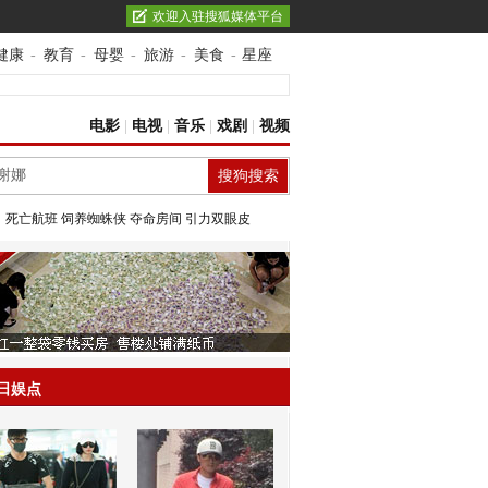
欢迎入驻搜狐媒体平台
健康
-
教育
-
母婴
-
旅游
-
美食
-
星座
电影
|
电视
|
音乐
|
戏剧
|
视频
：
死亡航班
饲养蜘蛛侠
夺命房间
引力双眼皮
日娱点