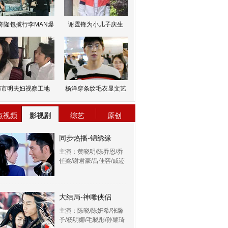
奇隆包揽行李MAN爆
谢霆锋为小儿子庆生
邹市明夫妇视察工地
杨洋穿条纹毛衣显文艺
点视频
影视剧
综艺
原创
同步热播-锦绣缘
主演：黄晓明/陈乔恩/乔
任梁/谢君豪/吕佳容/戚迹
大结局-神雕侠侣
主演：陈晓/陈妍希/张馨
予/杨明娜/毛晓彤/孙耀琦