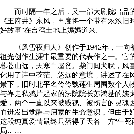
而时隔一年之后，又一部大剧院出品的
《王府井》东风，再度将一个带有浓浓旧时
好故事”在台湾土地上娓娓道来。
《风雪夜归人》创作于1942年，一向
祖光创作生涯中最重要的代表作之一。它的
暮苍山远，天寒白屋贫。柴门闻犬吠，风雪
化用了诗中苍茫、悠远的意境，讲述了在
景下，旧时北平名伶伶魏莲生周围数个人
与靠走私鸦片起家的法院院长苏鸿基的姨
爱，两个一直以来被贱视、被伤害的灵魂
而迸发出觉醒与启蒙的生命意识，但由于
这段纯真爱情最终只落得了天各一方“生死
局……