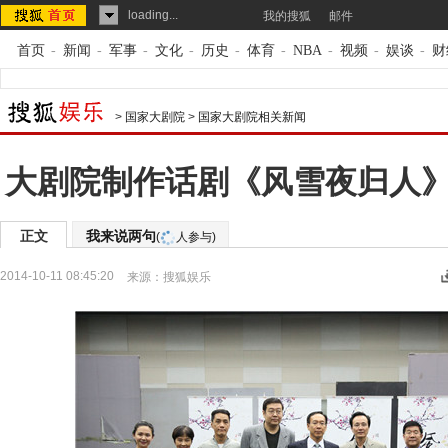
loading...
我的搜狐
邮件
首页
-
新闻
-
军事
-
文化
-
历史
-
体育
-
NBA
-
视频
-
娱谈
-
财
>
国家大剧院
>
国家大剧院相关新闻
大剧院制作话剧《风雪夜归人
正文
我来说两句
(
人参与)
2014-10-11 08:45:20
来源：
搜狐娱乐