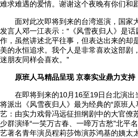
难求难遇的爱情。谢谢这个夜晚有你们和剧
面对此次即将到来的台湾巡演，国家大
发言人邓一江表示：“《风雪夜归人》是话
作，虽然讲述北平往事，但表达出来的却
美的永恒追求。我个人是非常喜欢这部剧
迷朋友同样会喜欢。”
原班人马精品呈现 京泰实业鼎力支持
在即将到来的10月16至19日台北演出
将派出《风雪夜归人》最为经典的“原班人
艺：由实力戏骨冯远征担纲剧中的大官僚
少群演绎“一笑万古春、一啼万古愁”北平
艺著名青年演员程莉莎饰演苏鸿基的姨太