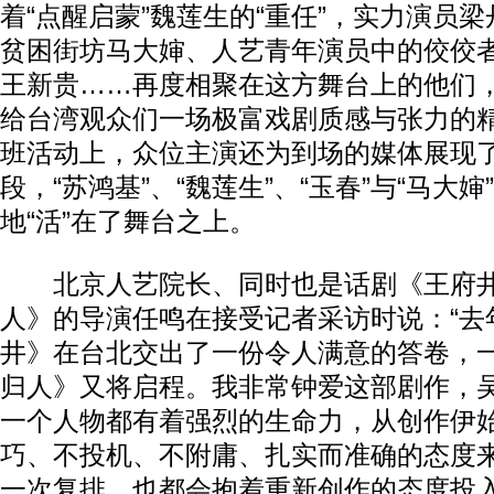
着“点醒启蒙”魏莲生的“重任”，实力演员
贫困街坊马大婶、人艺青年演员中的佼佼
王新贵……再度相聚在这方舞台上的他们
给台湾观众们一场极富戏剧质感与张力的
班活动上，众位主演还为到场的媒体展现
段，“苏鸿基”、“魏莲生”、“玉春”与“马大
地“活”在了舞台之上。
北京人艺院长、同时也是话剧《王府井
人》的导演任鸣在接受记者采访时说：“去
井》在台北交出了一份令人满意的答卷，
归人》又将启程。我非常钟爱这部剧作，
一个人物都有着强烈的生命力，从创作伊
巧、不投机、不附庸、扎实而准确的态度
一次复排，也都会抱着重新创作的态度投