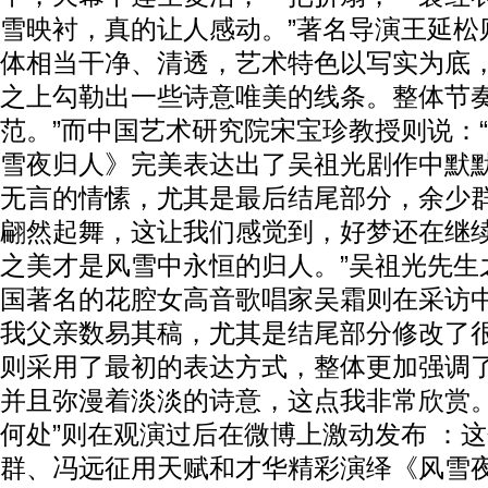
雪映衬，真的让人感动。”著名导演王延松
体相当干净、清透，艺术特色以写实为底
之上勾勒出一些诗意唯美的线条。整体节
范。”而中国艺术研究院宋宝珍教授则说：
雪夜归人》完美表达出了吴祖光剧作中默
无言的情愫，尤其是最后结尾部分，余少
翩然起舞，这让我们感觉到，好梦还在继
之美才是风雪中永恒的归人。”吴祖光先生
国著名的花腔女高音歌唱家吴霜则在采访中
我父亲数易其稿，尤其是结尾部分修改了
则采用了最初的表达方式，整体更加强调
并且弥漫着淡淡的诗意，这点我非常欣赏。
何处”则在观演过后在微博上激动发布 ：
群、冯远征用天赋和才华精彩演绎《风雪