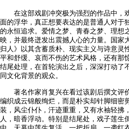
在这部戏剧冲突极为强烈的作品中，戏
面的浮华，真正想要表达的是普通人对于
的永恒追求。爱情之梦、青春之梦、理想
映，并最终迸发出震撼人心的力量。国家
归人》以其含蓄质朴、现实主义与诗意灵
平和舒缓、哀而不伤的艺术风格，还有那
结尾处理，在首轮演出之后，深深打动了
同文化背景的观众。
著名作家肖复兴在看过该剧后撰文评价
编织成云锦般绚烂，而是朴实却针脚细密
装，风尘仆仆，汗迹重重，又有水袖轻拂
人，暗香浮动。特别是结尾处，戏子莲生
中，天幕中莲生复活，一把折扇，一袭红