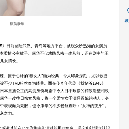
演员康华
5》日前登陆武汉、青岛等地方平台，被观众所熟知的女演员
日本柔情公主敏子。康华不仅戏路风格一改从前，还在剧中与王
儿女情长。
、擅于心计的“狠女人”颇为经典，令人印象深刻，尤以敏捷
不少TVB粉丝奉为经典。而在传奇年代剧《我姥爷1945》
日本皇族公主的高贵身份与剧中令人目不暇接的精致造型相映
康华一改往日辣女风格，将一个柔情女子演绎得婉约动人，令
中表现颇为亮眼，也令康华的不少粉丝直呼：“女神的变身”，
灰之力。
感谢以前在TVB剧集中饰演过的那些角色，是它们让观众认识