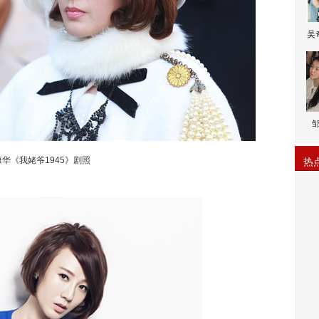
吴
康华《我姥爷1945》剧照
热