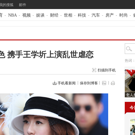
我的搜狐
邮件
育
-
NBA
-
视频
-
娱谈
-
财经
-
世相
-
科技
-
汽车
-
房产
-
时尚
-
色 携手王学圻上演乱世虐恋
热词
扫描到手机
手机看新闻
保存到博客
今