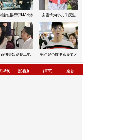
奇隆包揽行李MAN爆
谢霆锋为小儿子庆生
邹市明夫妇视察工地
杨洋穿条纹毛衣显文艺
点视频
影视剧
综艺
原创