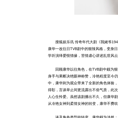
搜狐娱乐讯 传奇年代大剧《我姥爷194
康华一改往日TVB剧中的狠辣风格，变身
学圻演绎爱恨情缘，苦情虐心讲述乱世风云
回顾康华以往角色，在TVB剧中颇为狠辣
身手与果断决绝眼神称赞，冷艳程度至今仍被
中，康华则为观众带来了全新的角色体验，
得彰，言谈举止间更流露出不俗气质，此次
人心生怜爱。虽然该剧播出不久，但康华剧
从冷艳女神到柔情女神的转变，康华不费吹
谈及角色类型的转变，康华颇为淡然：“