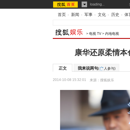
loading...
首页
-
新闻
-
军事
-
文化
-
历史
-
体
>
电视 TV
>
内地电视
康华还原柔情本
正文
我来说两句
(
人参与)
2014-10-08 15:32:01
来源：
搜狐娱乐