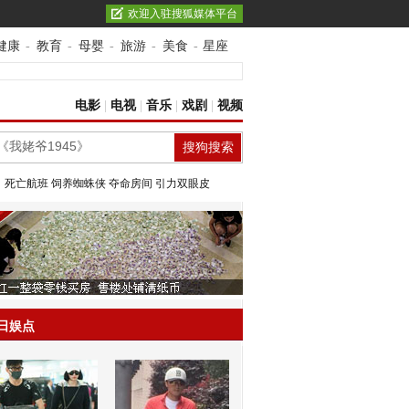
欢迎入驻搜狐媒体平台
健康
-
教育
-
母婴
-
旅游
-
美食
-
星座
电影
|
电视
|
音乐
|
戏剧
|
视频
：
死亡航班
饲养蜘蛛侠
夺命房间
引力双眼皮
日娱点