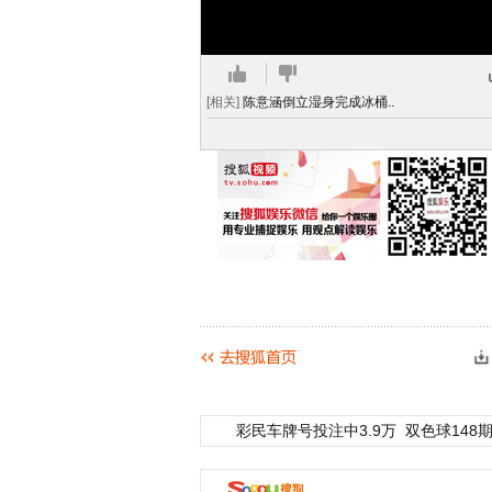
[相关]
陈意涵倒立湿身完成冰桶..
彩民车牌号投注中3.9万
双色球148期