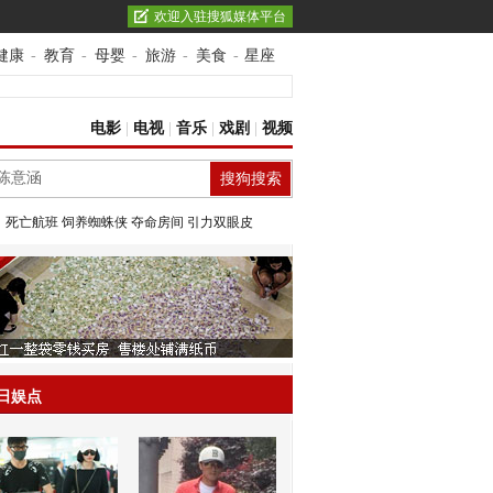
欢迎入驻搜狐媒体平台
健康
-
教育
-
母婴
-
旅游
-
美食
-
星座
电影
|
电视
|
音乐
|
戏剧
|
视频
：
死亡航班
饲养蜘蛛侠
夺命房间
引力双眼皮
日娱点