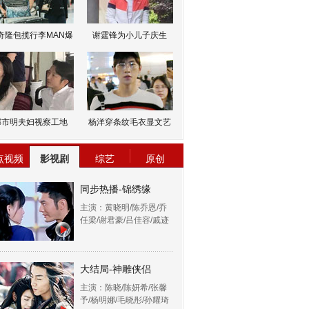
奇隆包揽行李MAN爆
谢霆锋为小儿子庆生
邹市明夫妇视察工地
杨洋穿条纹毛衣显文艺
点视频
影视剧
综艺
原创
同步热播-锦绣缘
主演：黄晓明/陈乔恩/乔
任梁/谢君豪/吕佳容/戚迹
大结局-神雕侠侣
主演：陈晓/陈妍希/张馨
予/杨明娜/毛晓彤/孙耀琦