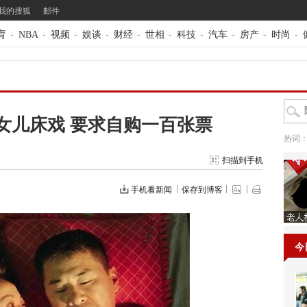
我的搜狐
邮件
育
-
NBA
-
视频
-
娱谈
-
财经
-
世相
-
科技
-
汽车
-
房产
-
时尚
-
女儿床戏 要求自购一百张票
热词
扫描到手机
手机看新闻
保存到博客
今