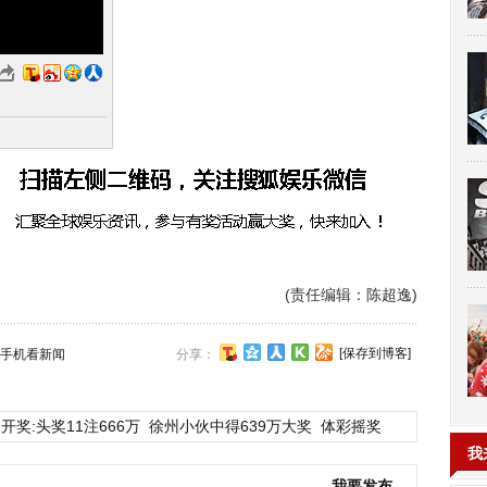
(责任编辑：陈超逸)
[保存到博客]
手机看新闻
分享：
开奖:头奖11注666万
徐州小伙中得639万大奖
体彩摇奖
我
我要发布