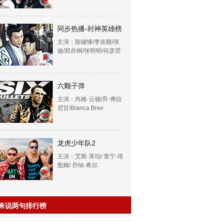
同步热播-封神英雄榜
主演：陈键锋/李依晓/张
迪/郑亦桐/张明明/何彦霓
六颗子弹
主演：尚格·云顿/乔·弗拉
尼甘/Bianca Bree
龙虎少年队2
主演：艾斯·库珀/ 查宁·塔
图姆/ 乔纳·希尔
来说两句排行榜