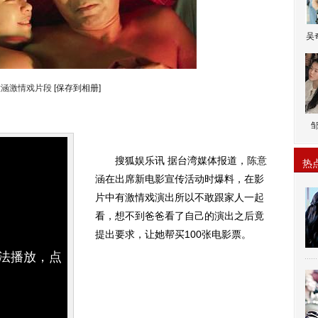
吴
意涵激情戏片段
[保存到相册]
搜狐娱乐讯 据台湾媒体报道，
陈意
热
涵
在出席新电影宣传活动时爆料，在影
片中有激情戏演出所以不敢跟家人一起
看，想不到爸爸看了自己的演出之后竟
提出要求，让她帮买100张电影票。
无法播放，点