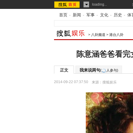
loading...
首页
-
新闻
-
军事
-
文化
-
历史
-
体
>
八卦频道
>
港台八卦
陈意涵爸爸看完
正文
我来说两句
(
人参与)
2014-09-22 07:37:50
来源：
搜狐娱乐