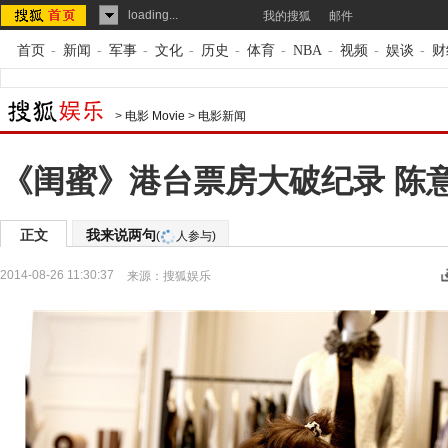
loading...
我的搜狐
邮件
首页
-
新闻
-
军事
-
文化
-
历史
-
体育
-
NBA
-
视频
-
娱谈
-
财
>
电影 Movie
>
电影新闻
《闺蜜》港台票房大破纪录 陈意
正文
我来说两句
(
人参与)
2014-08-26 11:30:37
来源：
搜狐娱乐