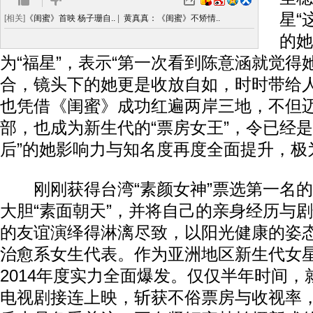
星“
[相关]
《闺蜜》首映 杨子珊自..
|
黄真真：《闺蜜》不矫情..
的她
为“福星”，表示“第一次看到陈意涵就觉得
合，镜头下的她更是收放自如，时时带给人
也凭借《闺蜜》成功红遍两岸三地，不但
部，也成为新生代的“票房女王”，令已经是
后”的她影响力与知名度再度全面提升，极
刚刚获得台湾“素颜女神”票选第一名的
大胆“素面朝天”，并将自己的亲身经历与
的友谊演绎得淋漓尽致，以阳光健康的姿
治愈系女生代表。作为亚洲地区新生代女
2014年度实力全面爆发。仅仅半年时间
电视剧接连上映，斩获不俗票房与收视率