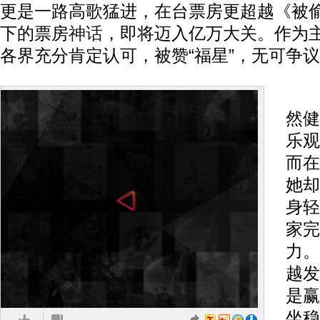
更是一路高歌猛进，在台票房更超越《被
下的票房
神话
，即将迈入亿万大关。作为
各界充分肯定认可，被赞“福星”，无可争
一
然健
乐观
而在
她却
身轻
家完
力。
越发
是赢
坐稳