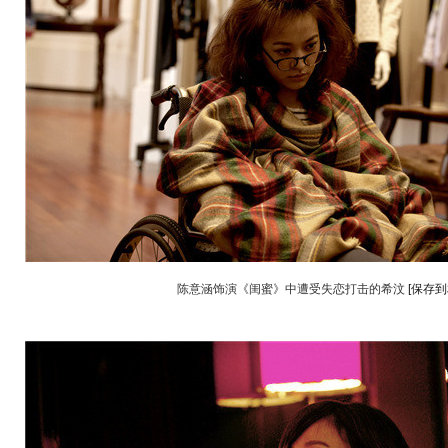
陈意涵饰演《闺蜜》中遭受失恋打击的希汶
[保存到