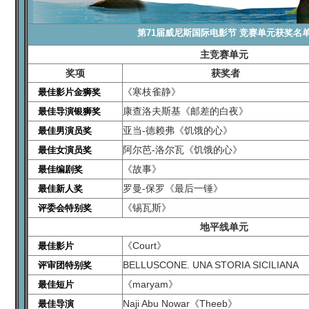
第71届威尼斯国际电影节 竞赛单元获奖名
主竞赛单元
奖项
获奖者
《寒枝雀静》
最佳影片金狮奖
康查洛夫斯基《邮差的白夜》
最佳导演银狮奖
亚当-德赖弗《饥饿的心》
最佳男演员奖
阿尔芭-洛尔瓦《饥饿的心》
最佳女演员奖
《故事》
最佳编剧奖
罗曼-保罗《最后一锤》
最佳新人奖
《锡瓦斯》
评委会特别奖
地平线单元
《Court》
最佳影片
BELLUSCONE. UNA STORIA SICILIANA
评审团特别奖
《maryam》
最佳短片
Naji Abu Nowar《Theeb》
最佳导演