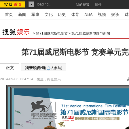
loading...
我的搜狐
邮件
首页
-
新闻
-
军事
-
文化
-
历史
-
体育
-
NBA
-
视频
-
娱谈
-
财
>
第71届威尼斯电影节
>
第71届威尼斯电影节新闻
第71届威尼斯电影节 竞赛单元
正文
我来说两句
(
人参与)
2014-09-06 12:47:14
来源：
搜狐娱乐