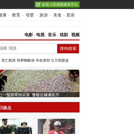
欢迎入驻搜狐媒体平台
健康
-
教育
-
母婴
-
旅游
-
美食
-
星座
电影
|
电视
|
音乐
|
戏剧
|
视频
：
死亡航班
饲养蜘蛛侠
夺命房间
引力双眼皮
日娱点