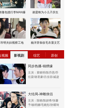
奇隆包揽行李MAN爆
谢霆锋为小儿子庆生
邹市明夫妇视察工地
杨洋穿条纹毛衣显文艺
点视频
影视剧
综艺
原创
同步热播-锦绣缘
主演：黄晓明/陈乔恩/乔
任梁/谢君豪/吕佳容/戚迹
大结局-神雕侠侣
主演：陈晓/陈妍希/张馨
予/杨明娜/毛晓彤/孙耀琦