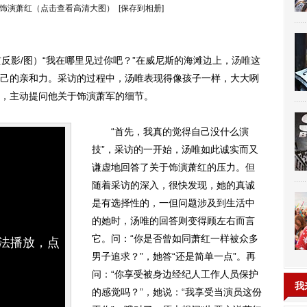
中饰演萧红（点击查看高清大图）
[保存到相册]
反影/图）“我在哪里见过你吧？”在威尼斯的海滩边上，
汤唯
这
己的亲和力。采访的过程中，汤唯表现得像孩子一样，大大咧
，主动提问他关于饰演萧军的细节。
“首先，我真的觉得自己没什么演
技”，采访的一开始，汤唯如此诚实而又
谦虚地回答了关于饰演萧红的压力。但
随着采访的深入，很快发现，她的真诚
是有选择性的，一但问题涉及到生活中
的她时，汤唯的回答则变得顾左右而言
它。问：“你是否曾如同萧红一样被众多
无法播放，点
男子追求？”，她答“还是简单一点”。再
问：“你享受被身边经纪人工作人员保护
我
的感觉吗？”，她说：“我享受当演员这份