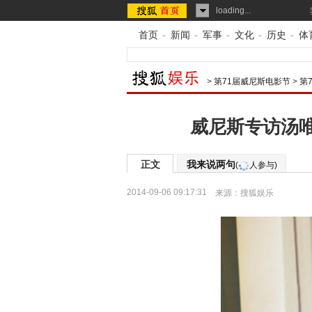
loading...
首页
-
新闻
-
军事
-
文化
-
历史
-
体
>
第71届威尼斯电影节
>
第
威尼斯专访汤
正文
我来说两句
(
人参与)
2014-09-06 09:17:31
来源：
搜狐娱乐