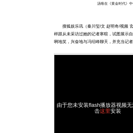
汤唯在《黄金时代》
搜狐娱乐讯（秦川玺/文 赵明奇/视频 玄
样跟从未采访过她的记者寒暄，试图展示自
咧地笑，兴奋地与
冯绍峰
聊天，并充当记者
由于您未安装flash播放器视频
击
这里
安装