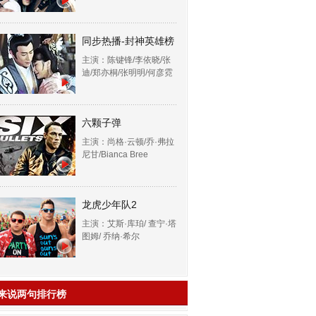
同步热播-封神英雄榜
主演：陈键锋/李依晓/张
迪/郑亦桐/张明明/何彦霓
六颗子弹
主演：尚格·云顿/乔·弗拉
尼甘/Bianca Bree
龙虎少年队2
主演：艾斯·库珀/ 查宁·塔
图姆/ 乔纳·希尔
来说两句排行榜