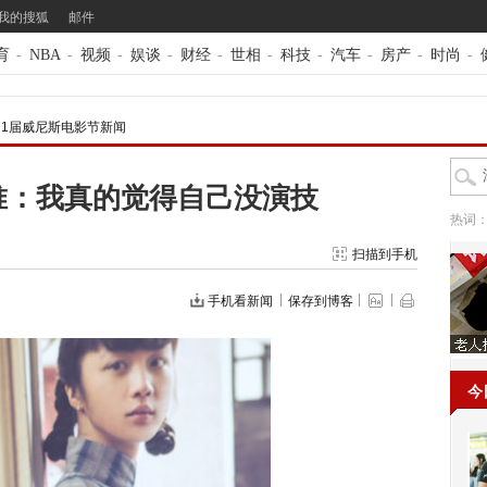
我的搜狐
邮件
育
-
NBA
-
视频
-
娱谈
-
财经
-
世相
-
科技
-
汽车
-
房产
-
时尚
-
71届威尼斯电影节新闻
唯：我真的觉得自己没演技
热词
扫描到手机
手机看新闻
保存到博客
今