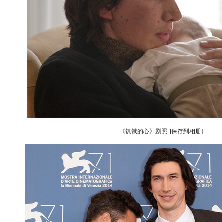
《饥饿的心》剧照
[保存到相册]