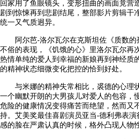
回家用了鱼眼镜头，变形扭曲的画面竟营
剧到惊悚再到悲剧结尾，整部影片剪辑干
统一又气质迥异。
阿尔芭-洛尔瓦尔在克斯坦佐《质数的
不俗的表现，《饥饿的心》里洛尔瓦尔再
热情单纯的爱人到幸福的新娘再到神经质
的精神状态细微变化把控的恰到好处。
与米娜的精神失常相比，裘德的心理状
一个幽默开朗的大男孩儿对爱人的包容，
危险的健康情况变得痛苦而绝望，然而又
持。艾美奖最佳喜剧演员亚当-德利弗表演
感的脸在严肃认真的时候，格外凸现人物