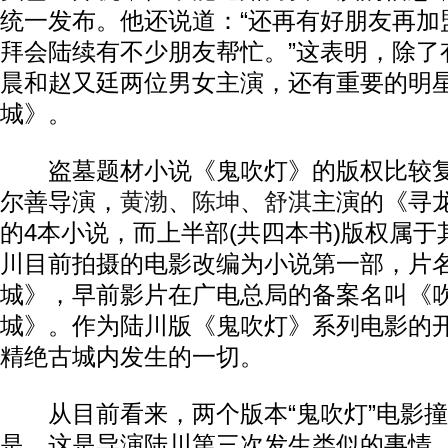
统一发布。他还说道：“还再有好朋友再加
拜会陆续有不少朋友帮忙。”这表明，除了
晨和赵又廷两位男女主演，还有重要的明
城》。
盗墓题材小说《鬼吹灯》的版权比较复
尔善导演，
黄渤
、
陈坤
、
舒淇
主演的《寻
的4本小说，而上半部(共四本书)版权属
川目前拍摄的电影改编为小说第一部，片
城》，早前影片在广电总局的备案名叫《
城》。作为陆川版《鬼吹灯》系列电影的
精绝古城内发生的一切。
从目前看来，两个版本“鬼吹灯”电影撞
是，这是导演陆川第三次发生类似的事情。2