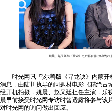
姚晨、赵又廷继《搜索》之后再合作
[保存到相册
时光网讯 乌尔善版《寻龙诀》内蒙开
消息，由陆川执导的同题材电影《精绝古
经开机拍摄，
姚晨
、
赵又廷
担任主演，乐
晨早前接受时光网专访时曾透露将参与该
对时光网的询问做出回应。