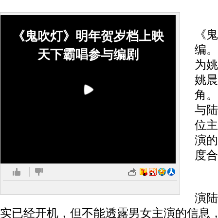
影
《鬼
《鬼吹灯》明年贺岁档上映
编。
天下霸唱参与编剧
为姚
姚晨
角。
与陆
位主
演的
度合
有
演陆
实已经开机，但不能透露男女主演的信息