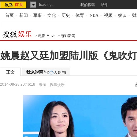
loading...
我的搜狐
邮件
首页
-
新闻
-
军事
-
文化
-
历史
-
体育
-
NBA
-
视频
-
娱谈
-
财
>
电影 Movie
>
电影新闻
姚晨赵又廷加盟陆川版《鬼吹灯
正文
我来说两句
(
人参与)
2014-08-28 20:46:18
来源：
搜狐娱乐