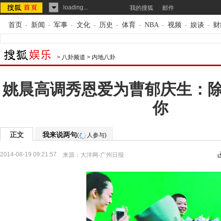
loading...
我的搜狐
邮件
首页
-
新闻
-
军事
-
文化
-
历史
-
体育
-
NBA
-
视频
-
娱谈
-
财
>
八卦频道
>
内地八卦
姚晨高调秀恩爱为曹郁庆生：
你
正文
我来说两句
(
人参与)
2014-08-19 09:21:57
来源：
大洋网-广州日报