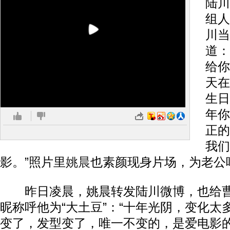
陆川
组人
川当
道：
给你
天在
生日
年你
正的
我们
影。”照片里
姚晨
也素颜现身片场，为老公
昨日凌晨，姚晨转发陆川微博，也给曹
昵称呼他为“大土豆”：“十年光阴，变化太
变了，发型变了，唯一不变的，是爱电影