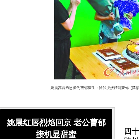
姚晨高调秀恩爱为曹郁庆生：除我没妖精能蒙你
[保
8
姚晨红唇烈焰回京 老公曹郁
四十
接机显甜蜜