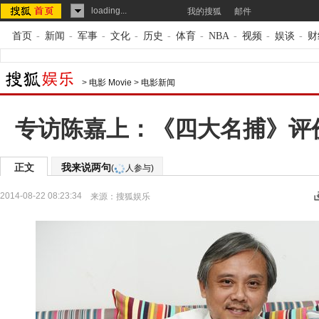
loading...
我的搜狐
邮件
首页
-
新闻
-
军事
-
文化
-
历史
-
体育
-
NBA
-
视频
-
娱谈
-
财
>
电影 Movie
>
电影新闻
专访陈嘉上：《四大名捕》评
正文
我来说两句
(
人参与)
2014-08-22 08:23:34
来源：
搜狐娱乐