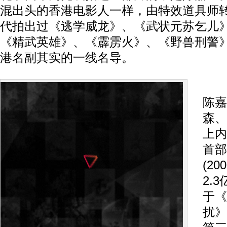
混出头的香港电影人一样，由特效道具师转
代拍出过《逃学威龙》、《武状元苏乞儿
《精武英雄》、《霹雳火》、《野兽刑警
港名副其实的一线名导。
香
陈嘉
森、
上内
首部
(2
2.
于《
扰》