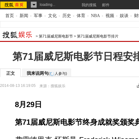
loading...
我的搜狐
邮件
首页
-
新闻
-
军事
-
文化
-
历史
-
体育
-
NBA
-
视频
-
娱谈
-
财
>
第71届威尼斯电影节
>
第71届威尼斯电影节排片
第71届威尼斯电影节日程安排
正文
我来说两句
(
人参与)
2014-08-13 16:19:05
来源：
搜狐娱乐
8月29日
第71届威尼斯电影节终身成就奖颁奖