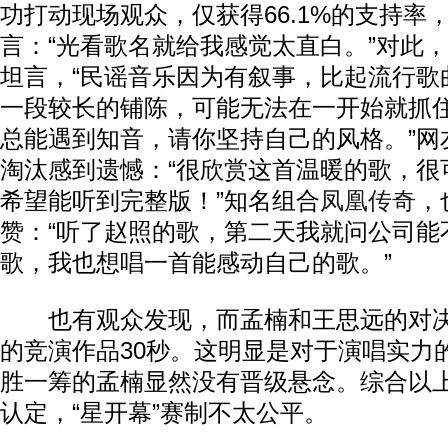
功打动现场观众，仅获得66.1%的支持率
言：“光看歌名就给我感觉太直白。”对此
坦言，“民谣音乐因为有叙事，比起流行歌
一段较长的铺陈，可能无法在一开始就抓
总能遇到知音，请你坚持自己的风格。”网
淘汰感到遗憾：“很欣赏这首温暖的歌，很
希望能听到完整版！”知名组合
凤凰传奇
，
赞：“听了赵照的歌，第二天我就问公司能
歌，我也想唱一首能感动自己的歌。”
也有观众发现，而孟楠和王思远的对决
的竞演作品30秒。这明显是对于演唱实力
胜一筹的孟楠显然没有晋级悬念。综合以
认定，“星开幕”赛制不太公平。