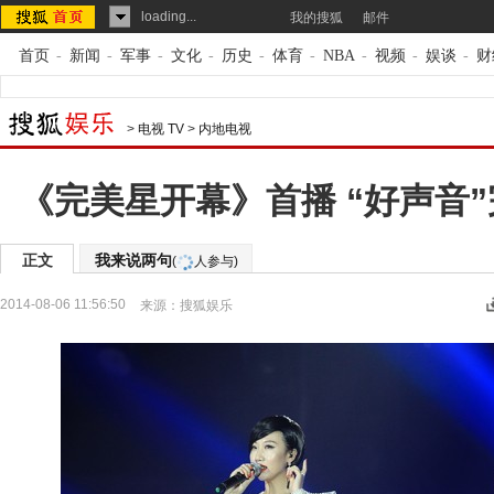
loading...
我的搜狐
邮件
首页
-
新闻
-
军事
-
文化
-
历史
-
体育
-
NBA
-
视频
-
娱谈
-
财
>
电视 TV
>
内地电视
《完美星开幕》首播 “好声音”
正文
我来说两句
(
人参与)
2014-08-06 11:56:50
来源：
搜狐娱乐