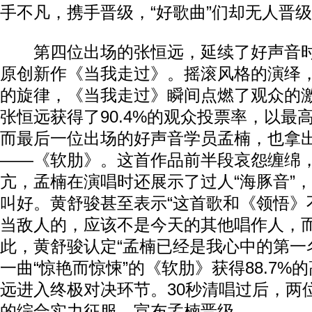
手不凡，携手晋级，“好歌曲”们却无人晋
第四位出场的张恒远，延续了好声音时
原创新作《当我走过》。摇滚风格的演绎
的旋律，《当我走过》瞬间点燃了观众的
张恒远获得了90.4%的观众投票率，以最
而最后一位出场的好声音学员孟楠，也拿
——《软肋》。这首作品前半段哀怨缠绵
亢，孟楠在演唱时还展示了过人“海豚音”
叫好。黄舒骏甚至表示“这首歌和《领悟》
当敌人的，应该不是今天的其他唱作人，而
此，黄舒骏认定“孟楠已经是我心中的第一名
一曲“惊艳而惊悚”的《软肋》获得88.7%
远进入终极对决环节。30秒清唱过后，两
的综合实力征服，宣布孟楠晋级。