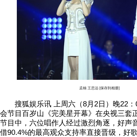
孟楠 王思远
[保存到相册]
搜狐娱乐讯 上周六（8月2日）晚22：
会节目百岁山《完美星开幕》在央视三套
节目中，六位唱作人经过激烈角逐，好声
借90.4%的最高观众支持率直接晋级，好