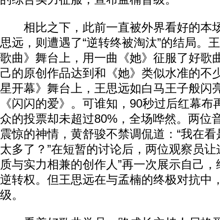
相比之下，此前一直被外界看好的本场
思远，则遭遇了“逆转终被淘汰”的结局。
歌曲》舞台上，用一曲《她》征服了好歌
己的原创作品达到和《她》类似水准的不少
星开幕》舞台上，王思远如白马王子般闪
《闪闪的爱》。可谁知，90秒过后红幕布
众的投票却未超过80%，全场哗然。两位
震惊的神情，黄舒骏不禁调侃道：“我在看
太多了？”在短暂的讨论后，两位观察员让
质与实力相兼的创作人”再一次展示自己，
逆转权。但王思远在与孟楠的终极对抗中
级。