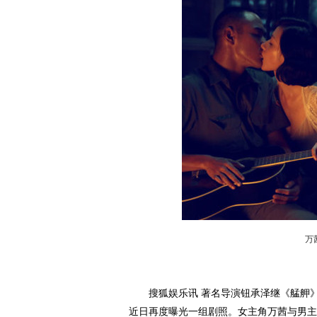
万
搜狐娱乐讯 著名导演钮承泽继《艋舺》
近日再度曝光一组剧照。女主角万茜与男主