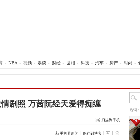
育
-
NBA
-
视频
-
娱谈
-
财经
-
世相
-
科技
-
汽车
-
房产
-
时尚
-
情剧照 万茜阮经天爱得痴缠
热词
扫描到手机
手机看新闻
保存到博客