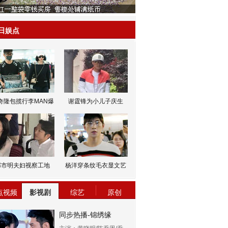
日娱点
奇隆包揽行李MAN爆
谢霆锋为小儿子庆生
邹市明夫妇视察工地
杨洋穿条纹毛衣显文艺
点视频
影视剧
综艺
原创
同步热播-锦绣缘