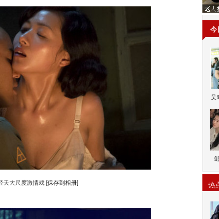
今
吴
经天大尺度激情戏
[保存到相册]
热