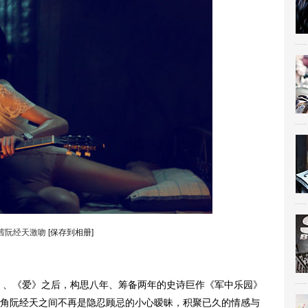
茜阮经天激吻
[保存到相册]
、《爱》之后，构思八年、筹备两年的史诗巨作《军中乐园》
角阮经天之间不再是隐忍顾忌的小心暧昧，积聚已久的情感与