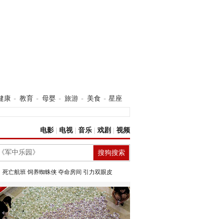
健康
-
教育
-
母婴
-
旅游
-
美食
-
星座
电影
|
电视
|
音乐
|
戏剧
|
视频
：
死亡航班
饲养蜘蛛侠
夺命房间
引力双眼皮