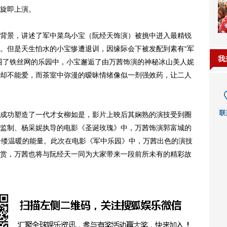
旋即上演。
景，讲述了军中菜鸟小宝（阮经天饰演）被挑中进入最精锐
。但是天生怕水的小宝惨遭退训，因缘际会下被发配到素有“军
我
围了铁丝网的乐园中，小宝邂逅了由万茜饰演的神秘冰山美人妮
却不能爱，而茶室中弥漫的暧昧情绪像似一剂强效药，让二人
功塑造了一代才女柳如是，影片上映后其娴熟的演技受到圈
监制、杨采妮执导的电影《圣诞玫瑰》中，万茜饰演郭富城的
入一缕温暖的能量。此次在电影《军中乐园》中，万茜出色的演技
赏，万茜也将与阮经天一同为大家带来一段前所未有的精彩故