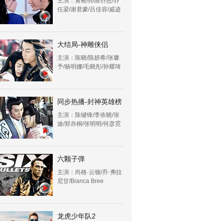
主演：黄晓明/陈乔恩/乔
任梁/谢君豪/吕佳容/戚迹
大结局-神雕侠侣
主演：陈晓/陈妍希/张馨
予/杨明娜/毛晓彤/孙耀琦
同步热播-封神英雄榜
主演：陈键锋/李依晓/张
迪/郑亦桐/张明明/何彦霓
六颗子弹
主演：尚格·云顿/乔·弗拉
尼甘/Bianca Bree
龙虎少年队2