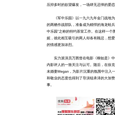
压抑多时的欲望爆发，一场肆无忌惮的爱恋
《军中乐园》以一九六九年金门战地为背
的两栖作战部队，准备成为精悍的海龙蛙兵
中乐园”之称的特约茶室工作。在这样一个
妮，彼此相互吸引的两人却各有顾忌，想爱
的情感更加浓烈。
实力派演员万茜曾在电影《柳如是》中成
内影评人的一致关注与认可。随后，在徐克
未婚妻Megan，为影片沉重的氛围中注
和敬业的态度也得到了导演钮承泽的大加赞
事。