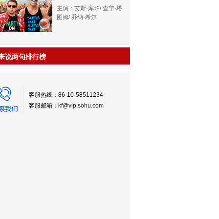
主演：艾斯·库珀/ 查宁·塔
图姆/ 乔纳·希尔
来说两句排行榜
客服热线：86-10-58511234
客服邮箱：
kf@vip.sohu.com