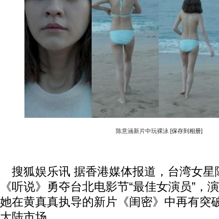
陈意涵新片中玩裸泳
[保存到相册]
搜狐娱乐讯 据香港媒体报道，台湾女星
《听说》勇夺台北电影节“最佳女演员”，
她在黄真真执导的新片《闺密》中再有突
大陆市场。