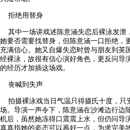
拒绝用替身
其中一场讲戏述陈意涵失恋后裸泳发泄
她要否需要找替身，但陈意涵一口拒绝，
充满信心。她又自爆失恋时曾与朋友到英
经裸泳，故很有信心演好角色，更反问导
的经历才加插这场戏。
丧喊到失声
拍摄裸泳戏当日气温只得摄氏十度，只
场。导演一声令下，陈意涵在沙滩边行边
机后，虽然她冻得口震震上水，但仍问导
真真指她的姿态可以再好一点，为求完美故再