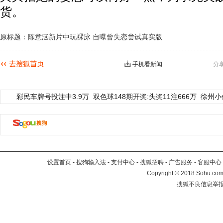
货。
原标题：陈意涵新片中玩裸泳 自曝曾失恋尝试真实版
手机看新闻
分
彩民车牌号投注中3.9万
双色球148期开奖:头奖11注666万
徐州小
设置首页
-
搜狗输入法
-
支付中心
-
搜狐招聘
-
广告服务
-
客服中心
Copyright
©
2018 Sohu.com 
搜狐不良信息举