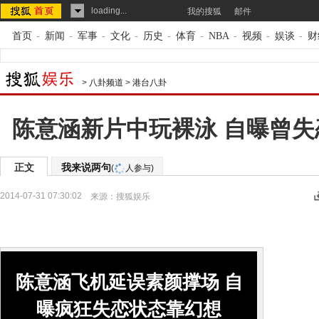
loading...
我的搜狐
邮件
首页
-
新闻
-
军事
-
文化
-
历史
-
体育
-
NBA
-
视频
-
娱谈
-
财
>
八卦频道
>
港台八卦
陈意涵新片中玩裸泳 自曝曾
正文
我来说两句
(
人参与)
2014-07-31 07:30:02
来源：
搜狐娱乐
陈意涵飞机延误素颜撑场 自
曝疯狂失恋状态靠幻想