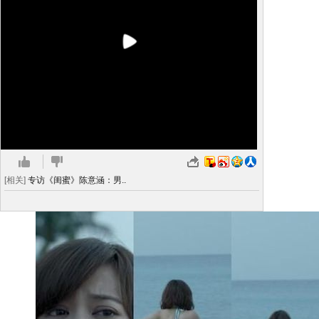
[相关]
专访《闺蜜》陈意涵：男..