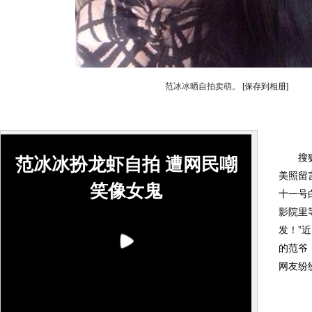
范冰冰晒自拍卖萌。
[保存到相册]
搜狐娱
范冰冰扮龙虾自拍 遭网民嘲
美照留
笑像女鬼
十一号
影院里
发！”
的范爷
网友纷