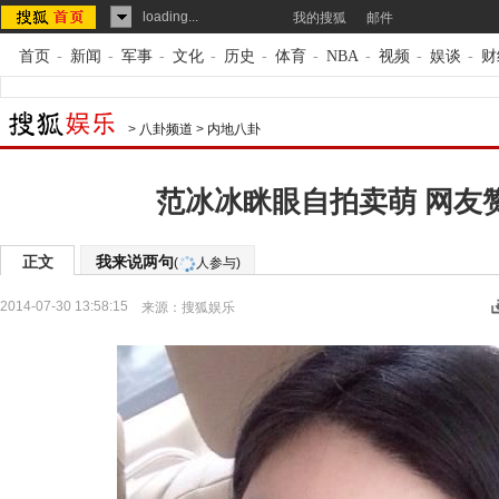
loading...
我的搜狐
邮件
首页
-
新闻
-
军事
-
文化
-
历史
-
体育
-
NBA
-
视频
-
娱谈
-
财
>
八卦频道
>
内地八卦
范冰冰眯眼自拍卖萌 网友
正文
我来说两句
(
人参与)
2014-07-30 13:58:15
来源：
搜狐娱乐