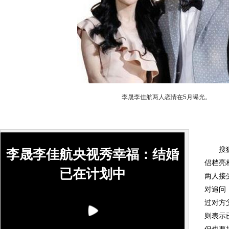
李晟李佳航两人恋情在5月曝光。
搜狐娱
李晟李佳航央视秀幸福：结婚
侣档亮
已在计划中
两人接
对追问
过对方
则表示