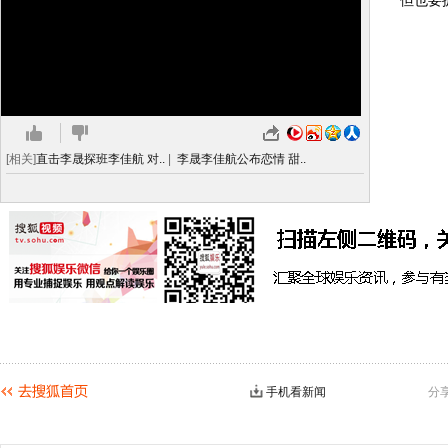
但也要
[相关]
直击李晟探班李佳航 对..
|
李晟李佳航公布恋情 甜..
手机看新闻
分