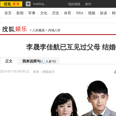
loading...
我的搜狐
邮件
首页
-
新闻
-
军事
-
文化
-
历史
-
体育
-
NBA
-
视频
-
娱谈
-
财
>
八卦频道
>
内地八卦
李晟李佳航已互见过父母 结
正文
我来说两句
(
人参与)
2014-07-30 08:00:11
来源：
搜狐娱乐