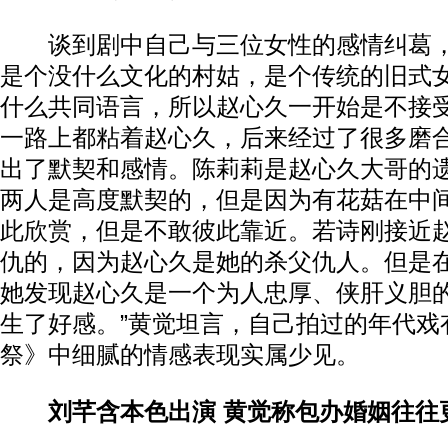
谈到剧中自己与三位女性的感情纠葛，
是个没什么文化的村姑，是个传统的旧式
什么共同语言，所以赵心久一开始是不接
一路上都粘着赵心久，后来经过了很多磨
出了默契和感情。陈莉莉是赵心久大哥的
两人是高度默契的，但是因为有花菇在中
此欣赏，但是不敢彼此靠近。若诗刚接近
仇的，因为赵心久是她的杀父仇人。但是
她发现赵心久是一个为人忠厚、侠肝义胆
生了好感。”黄觉坦言，自己拍过的年代戏
祭》中细腻的情感表现实属少见。
刘芊含本色出演 黄觉称包办婚姻往往