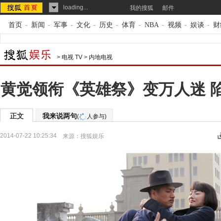
loading...
我的搜狐
邮件
首页
-
新闻
-
军事
-
文化
-
历史
-
体育
-
NBA
-
视频
-
娱谈
-
财
>
电视 TV
>
内地电视
黄觉领衔《英雄祭》变万人迷 
正文
我来说两句
(
人参与)
2014-07-22 10:25:34
来源：
搜狐娱乐