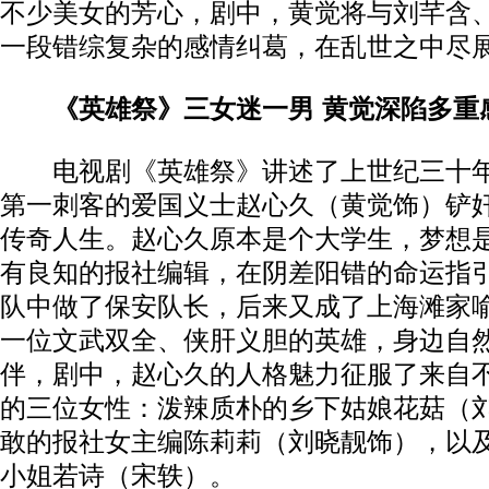
不少美女的芳心，剧中，黄觉将与刘芊含
一段错综复杂的感情纠葛，在乱世之中尽
《英雄祭》三女迷一男 黄觉深陷多重
电视剧《英雄祭》讲述了上世纪三十年
第一刺客的爱国义士赵心久（黄觉饰）铲
传奇人生。赵心久原本是个大学生，梦想
有良知的报社编辑，在阴差阳错的命运指
队中做了保安队长，后来又成了上海滩家
一位文武双全、侠肝义胆的英雄，身边自
伴，剧中，赵心久的人格魅力征服了来自
的三位女性：泼辣质朴的乡下姑娘花菇（
敢的报社女主编陈莉莉（刘晓靓饰），以
小姐若诗（宋轶）。