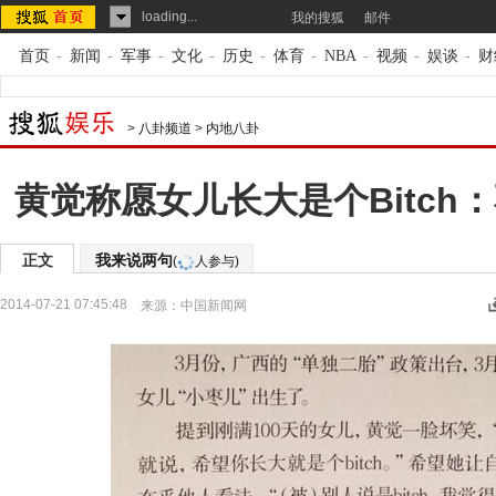
loading...
我的搜狐
邮件
首页
-
新闻
-
军事
-
文化
-
历史
-
体育
-
NBA
-
视频
-
娱谈
-
财
>
八卦频道
>
内地八卦
黄觉称愿女儿长大是个Bitch
正文
我来说两句
(
人参与)
2014-07-21 07:45:48
来源：
中国新闻网