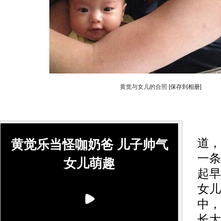
黄觉与女儿的合照
[保存到相册]
中
道，
黄觉乐当怪咖奶爸 儿子帅气
一条
女儿萌趣
起早
女儿
中，
长大