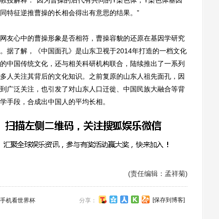
教授解释：“因为曹操的后代有共同的Y染色体，Y染色体基因
同特征逆推曹操的长相会得出有意思的结果。”
友心中的曹操形象是否相符，曹操容貌的还原在基因学研究
。据了解，《中国面孔》是山东卫视于2014年打造的一档文化
的中国传统文化，还与相关科研机构联合，陆续推出了一系列
多人关注其背后的文化知识。之前复原的山东人祖先面孔，因
到广泛关注，也引发了对山东人口迁徙、中国民族大融合等背
学手段，合成出中国人的平均长相。
(责任编辑：孟祥菊)
[保存到博客]
手机看世界杯
分享：