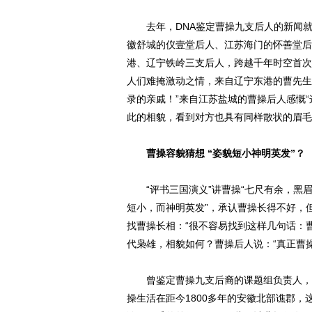
去年，DNA鉴定曹操九支后人的新闻就
徽舒城的仪壹堂后人、江苏海门的怀善堂后
港、辽宁铁岭三支后人，跨越千年时空首次
人们难掩激动之情，来自辽宁东港的曹先生
录的亲戚！”来自江苏盐城的曹操后人感慨
此的相貌，看到对方也具有同样散状的眉毛
曹操容貌猜想 “姿貌短小神明英发”？
“评书三国演义”讲曹操“七尺有余，黑眉
短小，而神明英发”，承认曹操长得不好，
找曹操长相：“很不容易找到这样几句话：
代枭雄，相貌如何？曹操后人说：“真正曹
曾鉴定曹操九支后裔的课题组负责人，复
操生活在距今1800多年的安徽北部谯郡