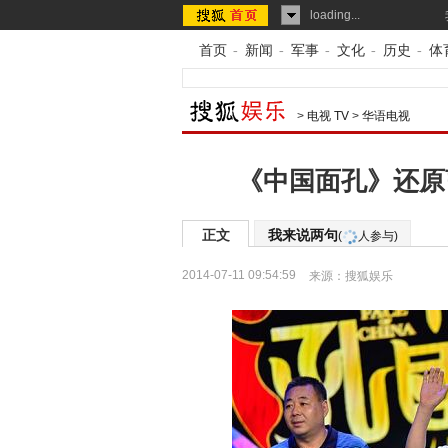
loading...
首页
-
新闻
-
军事
-
文化
-
历史
-
体
>
电视 TV
>
华语电视
《中国面孔》还原
正文
我来说两句
(
人参与)
2014-07-11 09:54:59
来源：
搜狐娱乐