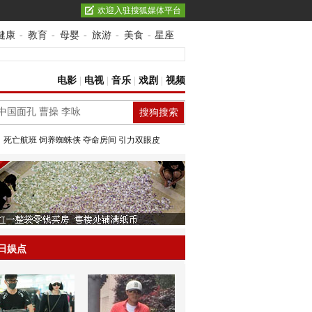
欢迎入驻搜狐媒体平台
健康
-
教育
-
母婴
-
旅游
-
美食
-
星座
电影
|
电视
|
音乐
|
戏剧
|
视频
：
死亡航班
饲养蜘蛛侠
夺命房间
引力双眼皮
日娱点