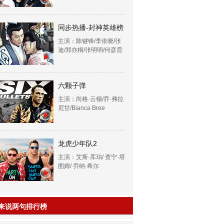
同步热播-封神英雄榜
主演：陈键锋/李依晓/张
迪/郑亦桐/张明明/何彦霓
六颗子弹
主演：尚格·云顿/乔·弗拉
尼甘/Bianca Bree
龙虎少年队2
主演：艾斯·库珀/ 查宁·塔
图姆/ 乔纳·希尔
来说两句排行榜