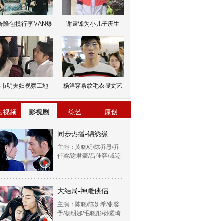
奇隆包揽行李MAN爆
谢霆锋为小儿子庆生
邹市明夫妇视察工地
杨洋穿条纹毛衣显文艺
点视频
影视剧
综艺
原创
同步热播-锦绣缘
主演：黄晓明/陈乔恩/乔
任梁/谢君豪/吕佳容/戚迹
大结局-神雕侠侣
主演：陈晓/陈妍希/张馨
予/杨明娜/毛晓彤/孙耀琦