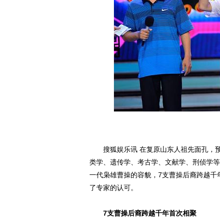
搜狐娱乐讯 在复原山东人祖先面孔，预
类学、遗传学、考古学、文献学、刑侦学等
一代枭雄曹操的容貌，7支曹操后裔跨越千
了专家的认可。
7支曹操后裔跨越千年首次相聚