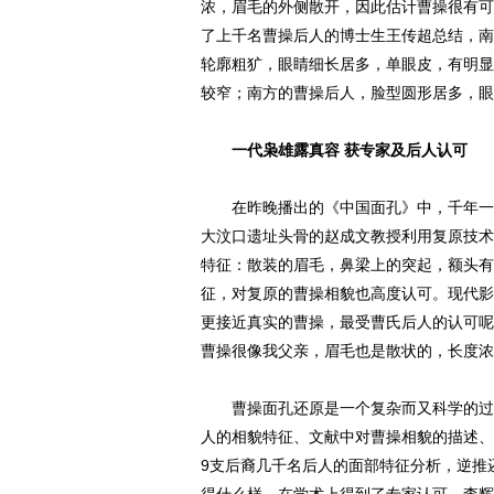
浓，眉毛的外侧散开，因此估计曹操很有可
了上千名曹操后人的博士生王传超总结，南
轮廓粗犷，眼睛细长居多，单眼皮，有明显
较窄；南方的曹操后人，脸型圆形居多，眼
一代枭雄露真容 获专家及后人认可
在昨晚播出的《中国面孔》中，千年一枭
大汶口遗址头骨的赵成文教授利用复原技术
特征：散装的眉毛，鼻梁上的突起，额头有
征，对复原的曹操相貌也高度认可。现代影
更接近真实的曹操，最受曹氏后人的认可呢
曹操很像我父亲，眉毛也是散状的，长度浓
曹操面孔还原是一个复杂而又科学的过程
人的相貌特征、文献中对曹操相貌的描述、
9支后裔几千名后人的面部特征分析，逆推