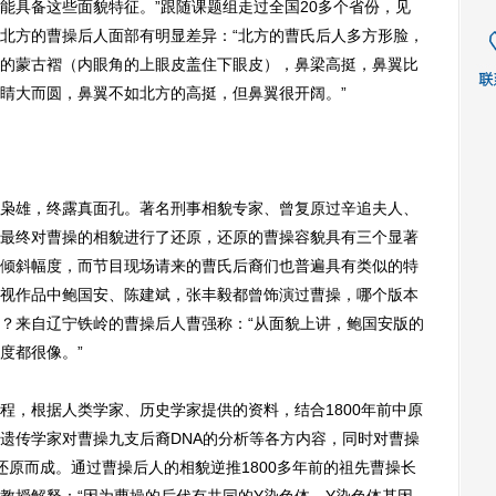
能具备这些面貌特征。”跟随课题组走过全国20多个省份，见
北方的曹操后人面部有明显差异：“北方的曹氏后人多方形脸，
的蒙古褶（内眼角的上眼皮盖住下眼皮），鼻梁高挺，鼻翼比
睛大而圆，鼻翼不如北方的高挺，但鼻翼很开阔。”
雄，终露真面孔。著名刑事相貌专家、曾复原过辛追夫人、
最终对曹操的相貌进行了还原，还原的曹操容貌具有三个显著
倾斜幅度，而节目现场请来的曹氏后裔们也普遍具有类似的特
视作品中鲍国安、陈建斌，张丰毅都曾饰演过曹操，哪个版本
？来自辽宁铁岭的曹操后人曹强称：“从面貌上讲，鲍国安版的
度都很像。”
，根据人类学家、历史学家提供的资料，结合1800年前中原
遗传学家对曹操九支后裔DNA的分析等各方内容，同时对曹操
还原而成。通过曹操后人的相貌逆推1800多年前的祖先曹操长