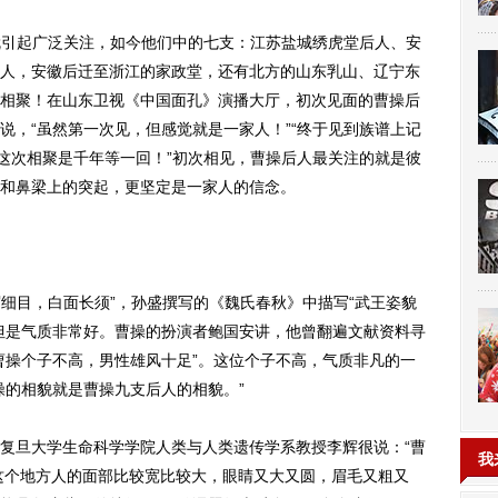
引起广泛关注，如今他们中的七支：江苏盐城绣虎堂后人、安
人，安徽后迁至浙江的家政堂，还有北方的山东乳山、辽宁东
相聚！在山东卫视《中国面孔》演播大厅，初次见面的曹操后
说，“虽然第一次见，但感觉就是一家人！”“终于见到族谱上记
“这次相聚是千年等一回！”初次相见，曹操后人最关注的就是彼
和鼻梁上的突起，更坚定是一家人的信念。
细目，白面长须”，孙盛撰写的《魏氏春秋》中描写“武王姿貌
但是气质非常好。曹操的扮演者鲍国安讲，他曾翻遍文献资料寻
曹操个子不高，男性雄风十足”。这位个子不高，气质非凡的一
操的相貌就是曹操九支后人的相貌。”
旦大学生命科学学院人类与人类遗传学系教授李辉很说：“曹
我
，这个地方人的面部比较宽比较大，眼睛又大又圆，眉毛又粗又