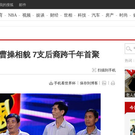
我的搜狐
邮件
育
-
NBA
-
视频
-
娱谈
-
财经
-
世相
-
科技
-
汽车
-
房产
-
时尚
-
曹操相貌 7支后裔跨千年首聚
热词
扫描到手机
手机看世界杯
保存到博客
今