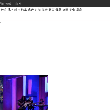
我的搜狐
邮件
-
财经
-
世相
-
科技
-
汽车
-
房产
-
时尚
-
健康
-
教育
-
母婴
-
旅游
-
美食
-
星座
控