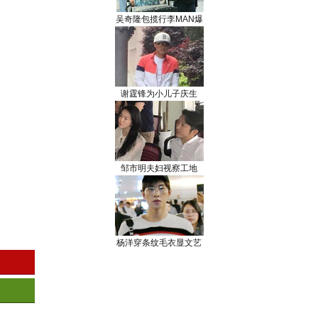
吴奇隆包揽行李MAN爆
谢霆锋为小儿子庆生
邹市明夫妇视察工地
杨洋穿条纹毛衣显文艺