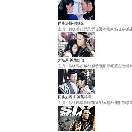
同步热播-锦绣缘
主演：黄晓明/陈乔恩/乔任梁/谢君豪/吕佳容/戚
大结局-神雕侠侣
主演：陈晓/陈妍希/张馨予/杨明娜/毛晓彤/孙耀
同步热播-封神英雄榜
主演：陈键锋/李依晓/张迪/郑亦桐/张明明/何彦