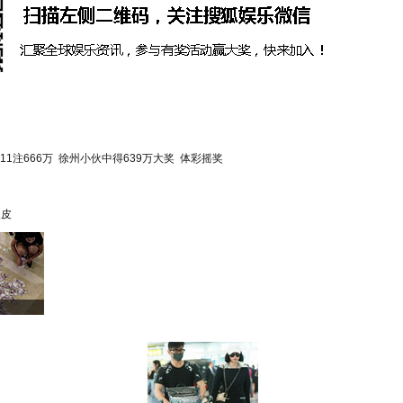
11注666万
徐州小伙中得639万大奖
体彩摇奖
眼皮