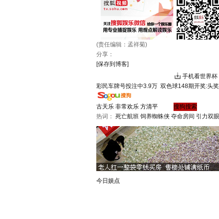
(责任编辑：孟祥菊)
分享：
[保存到博客]
手机看世界杯
彩民车牌号投注中3.9万
双色球148期开奖:头奖
热词：
死亡航班
饲养蜘蛛侠
夺命房间
引力双
今日娱点