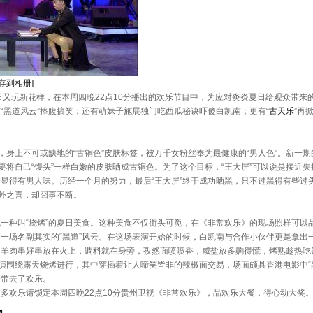
保存到相册]
玩新花样，在本周四晚22点10分播出的欢乐节目中，为应对炎炎夏日给观众带来的
“黑道风云”捧腹搞笑；还有萌妹子施展独门吃西瓜秘诀吓傻白凯南；更有“
古天乐
”再
身上不可或缺地的“古铜色”皮肤标签，被万千女粉丝奉为最健康的“男人色”。新一
誓要将自己“馒头”一样白嫩的皮肤晒成古铜色。为了这个目标，“王大屏”可以说是接近
显得有男人味。历经一个月的努力，最后“王大屏”终于成功晒黑，只不过黑得有些过
意外之喜，却囧事不断。
种叫“烧烤”的夏日美食。这种美食不仅街头可觅，在《非常欢乐》的现场照样可以
一场名副其实的“黑道”风云。在这场表演开始的时候，白凯南与合作小伙伴更是拿出
：羊肉串好串放在火上，调料就在身旁，孜然面喷喷香，咸盐放多齁得慌，烤熟趁热吃
表演围绕露天烧烤进行，其中穿插着让人啼笑皆非的辣椒面交易，场面颇具香港电影中“
众带去了欢乐。
欢乐请锁定本周四晚22点10分贵州卫视《非常欢乐》，品欢乐大餐，得心动大奖。