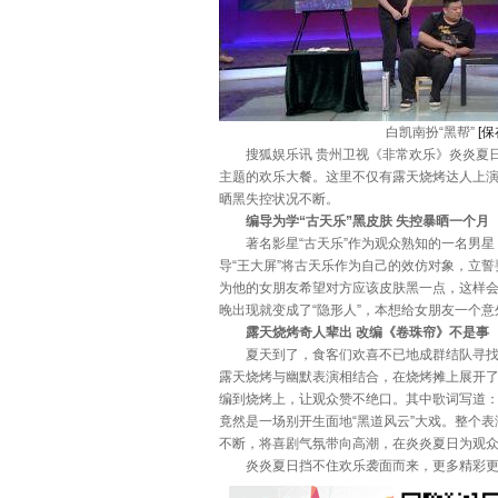
白凯南扮“黑帮”
[
搜狐娱乐讯 贵州卫视《非常欢乐》炎炎夏日又
主题的欢乐大餐。这里不仅有露天烧烤达人上演
晒黑失控状况不断。
编导为学“古天乐”黑皮肤 失控暴晒一个月
著名影星“古天乐”作为观众熟知的一名男星，
导“王大屏”将古天乐作为自己的效仿对象，立
为他的女朋友希望对方应该皮肤黑一点，这样会
晚出现就变成了“隐形人”，本想给女朋友一个
露天烧烤奇人辈出 改编《卷珠帘》不是事
夏天到了，食客们欢喜不已地成群结队寻找一
露天烧烤与幽默表演相结合，在烧烤摊上展开了
编到烧烤上，让观众赞不绝口。其中歌词写道
竟然是一场别开生面地“黑道风云”大戏。整个
不断，将喜剧气氛带向高潮，在炎炎夏日为观
炎炎夏日挡不住欢乐袭面而来，更多精彩更多