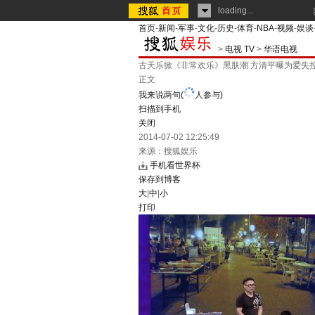
loading...
首页
-
新闻
-
军事
-
文化
-
历史
-
体育
-
NBA
-
视频
-
娱谈
>
电视 TV
>
华语电视
古天乐掀《非常欢乐》黑肤潮 方清平曝为爱失
正文
我来说两句
(
人参与)
扫描到手机
关闭
2014-07-02 12:25:49
来源：
搜狐娱乐
手机看世界杯
保存到博客
大
|
中
|
小
打印