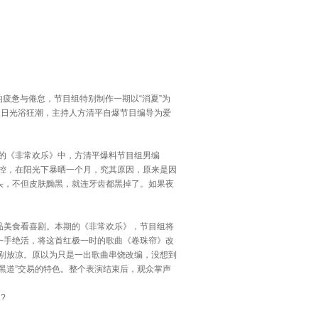
疲惫与倦怠，节目组特别制作一期以“消夏”为
掀日光浴狂潮，主持人方清平自爆节目编导为爱
期的《非常欢乐》中，方清平爆料节目组男编
失控，在阳光下暴晒一个月，究其原因，原来是因
头，不但皮肤黝黑，就连牙齿都黑掉了。如果夜
品美食看喜剧。本期的《非常欢乐》，节目组将
一手绝活，将这首红极一时的歌曲《卷珠帘》改
别放凉。原以为只是一出歌曲串烧改编，没想到
黑道”交易的特色。整个表演结束后，观众掌声
?