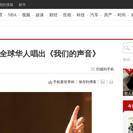
我的搜狐
邮件
育
-
NBA
-
视频
-
娱谈
-
财经
-
世相
-
科技
-
汽车
-
房产
-
时尚
-
邀全球华人唱出《我们的声音》
热词
扫描到手机
手机看世界杯
保存到博客
今