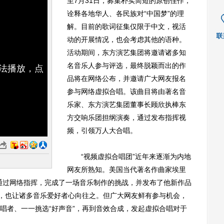
至7月31日，募集朴实简短的原创佳作，
诠释各地华人、各民族对“中国梦”的理
解。目前的歌词征集仅限于中文，视活
动的开展情况，也会考虑其他的语种。
活动期间，东方演艺集团将邀请诸多知
名音乐人参与评选，最终脱颖而出的作
无法播放，点
品将在网络公布，并邀请广大网友报名
参与网络虚拟合唱。该曲目将由著名音
乐家、东方演艺集团董事长顾欣执棒东
方交响乐团担纲演奏，通过发布指挥视
频，引领万人大合唱。
“视频虚拟合唱团”近年来逐渐为内地
网友所熟知。美国当代著名作曲家埃里
通过网络指挥，完成了一场音乐制作的挑战，并发布了他新作品
传，也让诸多音乐爱好者心向往之。但广大网友鲜有参与机会，
唱者、一一挑选“好声音”，再到音效合成，发起虚拟合唱对于