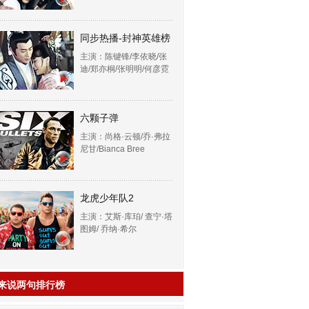
同步热播-封神英雄榜
主演：陈键锋/李依晓/张
迪/郑亦桐/张明明/何彦霓
六颗子弹
主演：尚格·云顿/乔·弗拉
尼甘/Bianca Bree
龙虎少年队2
主演：艾斯·库珀/ 查宁·塔
图姆/ 乔纳·希尔
来说两句排行榜