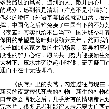
多数路过的风景、遇到的人、敞开的心扉
的观众，感到很是清新（注意不是小清新
偶尔的矫情（外语字幕据说就更自然，看
挥，中国化之后难免接了中国当下的不好
《夜莺》其实也给不出当下中国进城奋斗
保田的希望是落叶归根颐养天年，然而我
头子回到老家之后的生活场景，秦昊和李
段性的解开心结，愿意共同努力迎接新生
大树下、压水井旁说起小时候，毫无疑问
通而不在于无法理喻。
《夜莺》里的夜莺，勾连过往与现在，
新买的夜莺替代死去的礼物，新生的礼物
口琴教会唱歌之后，几乎所有的情绪都从
完本片，很多记者和影评人表示要去广西