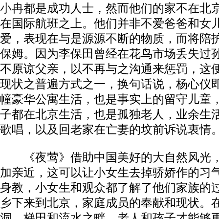
小冉
都是成功人士，然而他们的家不在北
在国际航班之上。他们并非不爱爸爸和女
爱，表现在与是源源不断的物质，而将陪
保姆。因为李保田曾经在花鸟市场丢失过
不原谅父亲，以不再与之沟通来惩罚，这
现状之普遍方式之一，换句话说，杨心仪
幢豪华公寓生活，也是事实上的留守儿童
子都在北京生活，也是孤独老人，业余生
歌唱，以及回老家在亡妻的坟前诉说衷情
《夜莺》借助中国美好的大自然风光，
加亲近，这可以让小女生去掉骄娇作的习
身教，小女生和观众都了解了他们家族的
乡下来到北京，家庭成员的奉献和现状。
洞、梯田和流水之畔，老人和孩子才能够