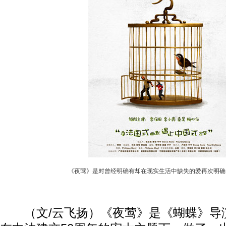
《夜莺》是对曾经明确有却在现实生活中缺失的爱再次明确
（文/云飞扬）《夜莺》是《蝴蝶》导