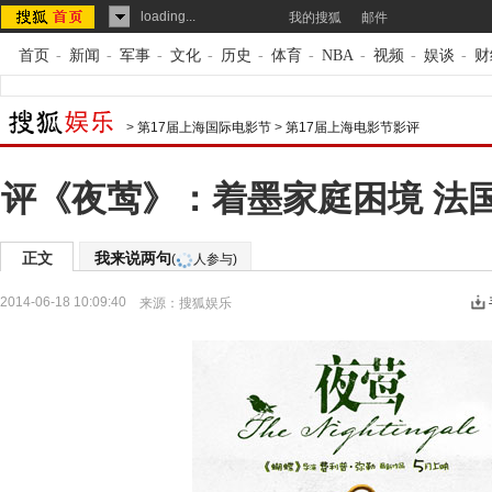
loading...
我的搜狐
邮件
首页
-
新闻
-
军事
-
文化
-
历史
-
体育
-
NBA
-
视频
-
娱谈
-
财
>
第17届上海国际电影节
>
第17届上海电影节影评
评《夜莺》：着墨家庭困境 法
正文
我来说两句
(
人参与)
2014-06-18 10:09:40
来源：
搜狐娱乐